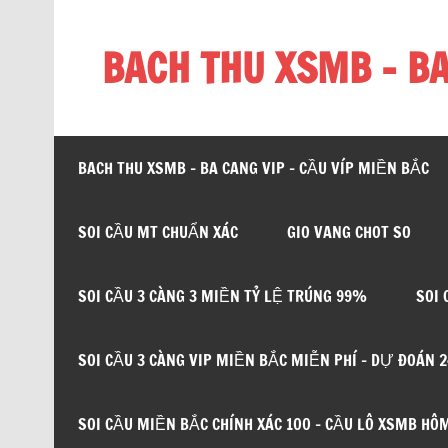
Skip
to
content
BACH THU XSMB – BA
Hãy để chúng tôi giúp bạn chiến thắng mỗi ngày
BACH THU XSMB – BA CANG VIP – CẦU VÍP MIỀN BẮC
SOI CẦU MT CHUẨN XÁC
GIO VANG CHOT SO
SOI CẦU 3 CÀNG 3 MIỀN TỶ LỆ TRÚNG 99%
SOI
SOI CẦU 3 CÀNG VIP MIỀN BẮC MIỄN PHÍ – DỰ ĐOÁN 2
SOI CẦU MIỀN BẮC CHÍNH XÁC 100 – CẦU LÔ XSMB HÔ