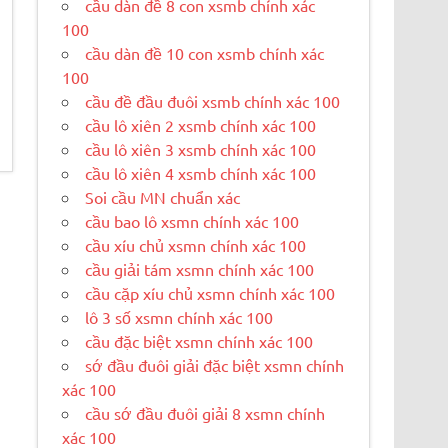
cầu dàn đề 8 con xsmb chính xác
100
cầu dàn đề 10 con xsmb chính xác
100
cầu đề đầu đuôi xsmb chính xác 100
cầu lô xiên 2 xsmb chính xác 100
cầu lô xiên 3 xsmb chính xác 100
cầu lô xiên 4 xsmb chính xác 100
Soi cầu MN chuẩn xác
cầu bao lô xsmn chính xác 100
cầu xíu chủ xsmn chính xác 100
cầu giải tám xsmn chính xác 100
cầu cặp xíu chủ xsmn chính xác 100
lô 3 số xsmn chính xác 100
cầu đặc biệt xsmn chính xác 100
sớ đầu đuôi giải đặc biệt xsmn chính
xác 100
cầu sớ đầu đuôi giải 8 xsmn chính
xác 100