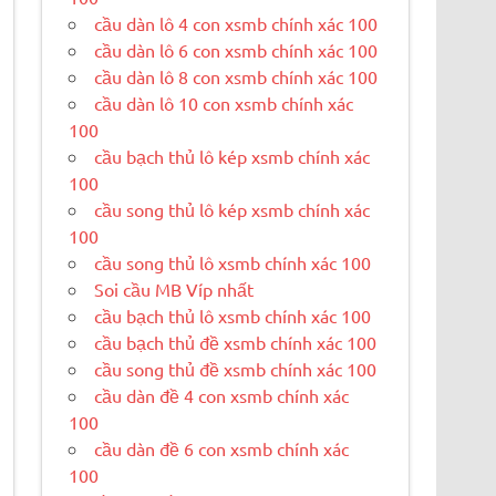
cầu dàn lô 4 con xsmb chính xác 100
cầu dàn lô 6 con xsmb chính xác 100
cầu dàn lô 8 con xsmb chính xác 100
cầu dàn lô 10 con xsmb chính xác
100
cầu bạch thủ lô kép xsmb chính xác
100
cầu song thủ lô kép xsmb chính xác
100
cầu song thủ lô xsmb chính xác 100
Soi cầu MB Víp nhất
cầu bạch thủ lô xsmb chính xác 100
cầu bạch thủ đề xsmb chính xác 100
cầu song thủ đề xsmb chính xác 100
cầu dàn đề 4 con xsmb chính xác
100
cầu dàn đề 6 con xsmb chính xác
100