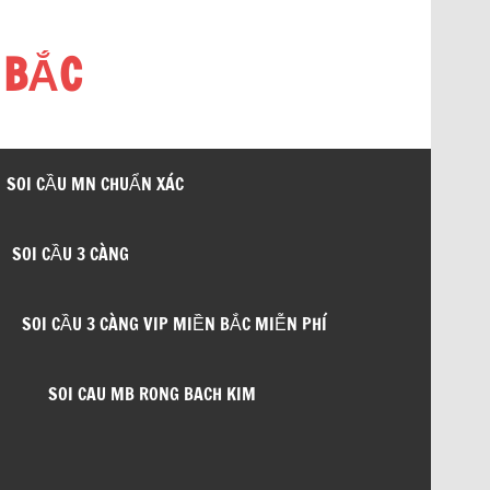
 BẮC
SOI CẦU MN CHUẨN XÁC
SOI CẦU 3 CÀNG
SOI CẦU 3 CÀNG VIP MIỀN BẮC MIỄN PHÍ
SOI CAU MB RONG BACH KIM