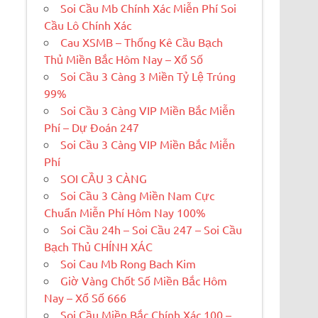
Soi Cầu Mb Chính Xác Miễn Phí Soi
Cầu Lô Chính Xác
Cau XSMB – Thống Kê Cầu Bạch
Thủ Miền Bắc Hôm Nay – Xổ Số
Soi Cầu 3 Càng 3 Miền Tỷ Lệ Trúng
99%
Soi Cầu 3 Càng VIP Miền Bắc Miễn
Phí – Dự Đoán 247
Soi Cầu 3 Càng VIP Miền Bắc Miễn
Phí
SOI CẦU 3 CÀNG
Soi Cầu 3 Càng Miền Nam Cực
Chuẩn Miễn Phí Hôm Nay 100%
Soi Cầu 24h – Soi Cầu 247 – Soi Cầu
Bạch Thủ CHÍNH XÁC
Soi Cau Mb Rong Bach Kim
Giờ Vàng Chốt Số Miền Bắc Hôm
Nay – Xổ Số 666
Soi Cầu Miền Bắc Chính Xác 100 –