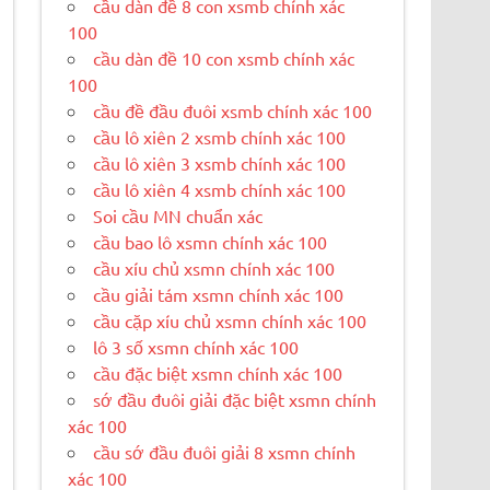
cầu dàn đề 8 con xsmb chính xác
100
cầu dàn đề 10 con xsmb chính xác
100
cầu đề đầu đuôi xsmb chính xác 100
cầu lô xiên 2 xsmb chính xác 100
cầu lô xiên 3 xsmb chính xác 100
cầu lô xiên 4 xsmb chính xác 100
Soi cầu MN chuẩn xác
cầu bao lô xsmn chính xác 100
cầu xíu chủ xsmn chính xác 100
cầu giải tám xsmn chính xác 100
cầu cặp xíu chủ xsmn chính xác 100
lô 3 số xsmn chính xác 100
cầu đặc biệt xsmn chính xác 100
sớ đầu đuôi giải đặc biệt xsmn chính
xác 100
cầu sớ đầu đuôi giải 8 xsmn chính
xác 100