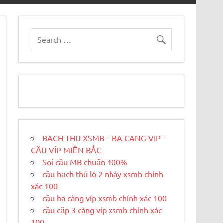
BACH THU XSMB – BA CANG VIP –
CẦU VÍP MIỀN BẮC
Soi cầu MB chuẩn 100%
cầu bạch thủ lô 2 nháy xsmb chính
xác 100
cầu ba càng víp xsmb chính xác 100
cầu cặp 3 càng víp xsmb chính xác
100