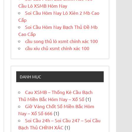
Cầu Lô XSMB Hôm Nay
Soi Cầu Hôm Nay Lô Xiên 2 Mb Cao
Cấp
Soi Cầu Hôm Nay Bạch Thủ Đề Mb
Cao Cấp
cầu song thủ lô xsmt chính xác 100
cầu xíu chủ xsmt chính xác 100
DANH MỤC
Cau XSMB – Thống Kê Cầu Bạch
Thủ Miền Bắc Hôm Nay – Xổ Số
(1)
Giờ Vàng Chốt Số Miền Bắc Hôm
Nay – Xổ Số 666
(1)
Soi Cầu 24h – Soi Cầu 247 – Soi Cầu
Bạch Thủ CHÍNH XÁC
(1)