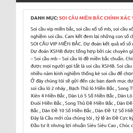
DANH MỤC:
SOI CẦU MIỀN BẮC CHÍNH XÁC 
Soi cầu vip miền bắc, soi cầu xổ số mb, soi cầu 
nghiệm soi cầu. Cam kết đem lại những con số c
SOI CẦU VIP MIỀN BẮC. Dự đoán kết quả xổ số mi
Dự đoán XSMB được tổng hợp bởi các chuyên gia
– Soi cầu mb – Soi cầu lô đề miền bắc chuẩn. Ch
được mọi người gọi tắt là soi cầu XSMB. Soi cầu
nhiều năm kinh nghiệm thống kê soi cầu để chọ
Ở đây chúng tôi sẽ gửi đến các bạn danh mục dự đo
soi cầu lô 2 nháy , Bạch Thủ lô Miền Bắc , Song 
Xiên 4 Miền Bắc , Dàn Lô 5 Số Miền Bắc , Dàn L
Đuôi Miền Bắc , Song Thủ Đề Miền Bắc , Dàn Đề 
Bắc , Dàn Đề 10 Số Miền Bắc , Dàn Đề 12 Số Mi
Đây là Cầu mới của chúng tôi , tỷ lệ ăn Đề Cực k
Đầu tư ít nhưng lợi nhuận Siêu Siêu Cao , Chúc 