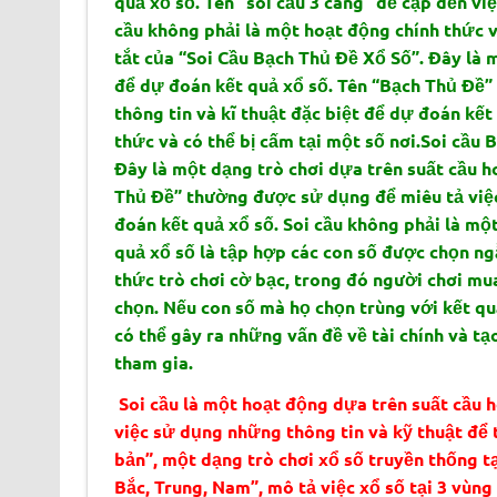
quả xổ số. Tên “soi cầu 3 càng” đề cập đến vi
cầu không phải là một hoạt động chính thức và
tắt của “Soi Cầu Bạch Thủ Đề Xổ Số”. Đây là m
để dự đoán kết quả xổ số. Tên “Bạch Thủ Đề
thông tin và kĩ thuật đặc biệt để dự đoán kết
thức và có thể bị cấm tại một số nơi.Soi cầu 
Đây là một dạng trò chơi dựa trên suất cầu h
Thủ Đề” thường được sử dụng để miêu tả việc
đoán kết quả xổ số. Soi cầu không phải là một
quả xổ số là tập hợp các con số được chọn ng
thức trò chơi cờ bạc, trong đó người chơi mu
chọn. Nếu con số mà họ chọn trùng với kết quả
có thể gây ra những vấn đề về tài chính và tạo
tham gia.
Soi cầu là một hoạt động dựa trên suất cầu 
việc sử dụng những thông tin và kỹ thuật để t
bản”, một dạng trò chơi xổ số truyền thống tạ
Bắc, Trung, Nam”, mô tả việc xổ số tại 3 vùng 