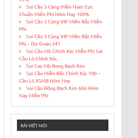
Soi Cầu 3 Càng Miền Nam Cực
Chuẩn Miễn Phí Hôm Nay 100%
Soi Cầu 3 Càng VIP Miền Bắc Miễn
Phí
Soi Cầu 3 Càng VIP Miền Bắc Miễn
Phí – Dự Đoán 247
Soi Cầu Mb Chính Xác Miễn Phí Soi
Cầu Lô Chính Xác
Soi Cau Mb Rong Bach Kim
Soi Cầu Miền Bắc Chính Xác 100 –
Cầu Lô XSMB Hôm Nay
Soi Cầu Rồng Bạch Kim 666 Hôm
Nay Miễn Phí
BÀI VIẾT MỚI