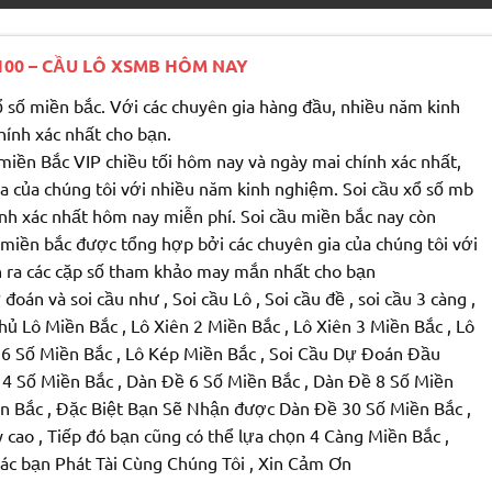
100 – CẦU LÔ XSMB HÔM NAY
xổ số miền bắc. Với các chuyên gia hàng đầu, nhiều năm kinh
hính xác nhất cho bạn.
ền Bắc VIP chiều tối hôm nay và ngày mai chính xác nhất,
 của chúng tôi với nhiều năm kinh nghiệm. Soi cầu xổ số mb
ính xác nhất hôm nay miễn phí. Soi cầu miền bắc nay còn
 miền bắc được tổng hợp bởi các chuyên gia của chúng tôi với
n ra các cặp số tham khảo may mắn nhất cho bạn
án và soi cầu như , Soi cầu Lô , Soi cầu đề , soi cầu 3 càng ,
Thủ Lô Miền Bắc , Lô Xiên 2 Miền Bắc , Lô Xiên 3 Miền Bắc , Lô
ô 6 Số Miền Bắc , Lô Kép Miền Bắc , Soi Cầu Dự Đoán Đầu
4 Số Miền Bắc , Dàn Đề 6 Số Miền Bắc , Dàn Đề 8 Số Miền
ền Bắc , Đặc Biệt Bạn Sẽ Nhận được Dàn Đề 30 Số Miền Bắc ,
ỳ cao , Tiếp đó bạn cũng có thể lựa chọn 4 Càng Miền Bắc ,
các bạn Phát Tài Cùng Chúng Tôi , Xin Cảm Ơn