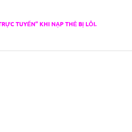
RỰC TUYẾN” KHI NẠP THẺ BỊ LỖI.