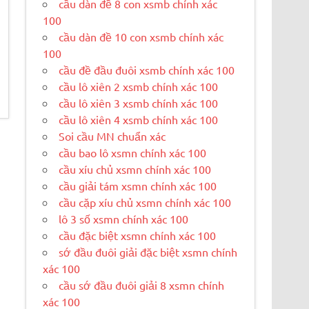
cầu dàn đề 8 con xsmb chính xác
100
cầu dàn đề 10 con xsmb chính xác
100
cầu đề đầu đuôi xsmb chính xác 100
cầu lô xiên 2 xsmb chính xác 100
cầu lô xiên 3 xsmb chính xác 100
cầu lô xiên 4 xsmb chính xác 100
Soi cầu MN chuẩn xác
cầu bao lô xsmn chính xác 100
cầu xíu chủ xsmn chính xác 100
cầu giải tám xsmn chính xác 100
cầu cặp xíu chủ xsmn chính xác 100
lô 3 số xsmn chính xác 100
cầu đặc biệt xsmn chính xác 100
sớ đầu đuôi giải đặc biệt xsmn chính
xác 100
cầu sớ đầu đuôi giải 8 xsmn chính
xác 100