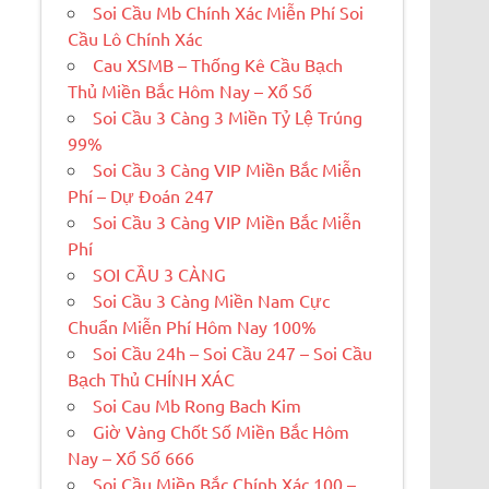
Soi Cầu Mb Chính Xác Miễn Phí Soi
Cầu Lô Chính Xác
Cau XSMB – Thống Kê Cầu Bạch
Thủ Miền Bắc Hôm Nay – Xổ Số
Soi Cầu 3 Càng 3 Miền Tỷ Lệ Trúng
99%
Soi Cầu 3 Càng VIP Miền Bắc Miễn
Phí – Dự Đoán 247
Soi Cầu 3 Càng VIP Miền Bắc Miễn
Phí
SOI CẦU 3 CÀNG
Soi Cầu 3 Càng Miền Nam Cực
Chuẩn Miễn Phí Hôm Nay 100%
Soi Cầu 24h – Soi Cầu 247 – Soi Cầu
Bạch Thủ CHÍNH XÁC
Soi Cau Mb Rong Bach Kim
Giờ Vàng Chốt Số Miền Bắc Hôm
Nay – Xổ Số 666
Soi Cầu Miền Bắc Chính Xác 100 –