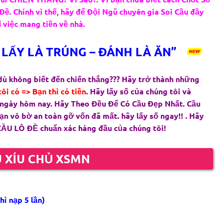
Đề. Chính vì thế, hãy để Đội Ngũ chuyên gia Soi Cầu đầy
 việc mang tiền về nhà.
 LẤY LÀ TRÚNG – ĐÁNH LÀ ĂN”
dù không biết đến chiến thắng??? Hãy trở thành những
ôi có => Bạn thì có tiền
. Hãy lấy số của chúng tôi và
u ngày hôm nay. Hãy Theo Đều Để Có Cầu Đẹp Nhất. Cầu
ạn vô bờ an toàn gỡ vốn đã mất. hãy lấy số ngay!! . Hãy
 CẦU LÔ ĐỀ chuẩn xác hàng đầu của chúng tôi!
U XÍU CHỦ XSMN
hì nạp 5 lần)