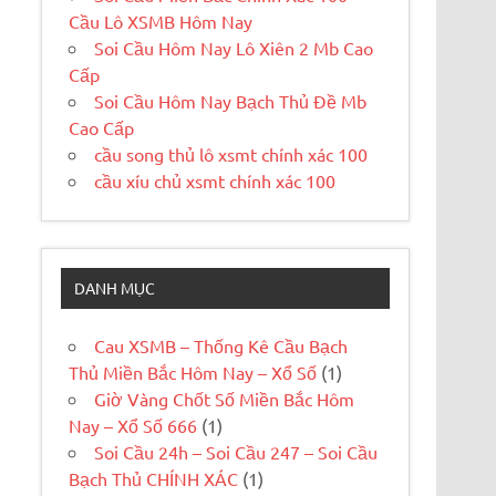
Cầu Lô XSMB Hôm Nay
Soi Cầu Hôm Nay Lô Xiên 2 Mb Cao
Cấp
Soi Cầu Hôm Nay Bạch Thủ Đề Mb
Cao Cấp
cầu song thủ lô xsmt chính xác 100
cầu xíu chủ xsmt chính xác 100
DANH MỤC
Cau XSMB – Thống Kê Cầu Bạch
Thủ Miền Bắc Hôm Nay – Xổ Số
(1)
Giờ Vàng Chốt Số Miền Bắc Hôm
Nay – Xổ Số 666
(1)
Soi Cầu 24h – Soi Cầu 247 – Soi Cầu
Bạch Thủ CHÍNH XÁC
(1)