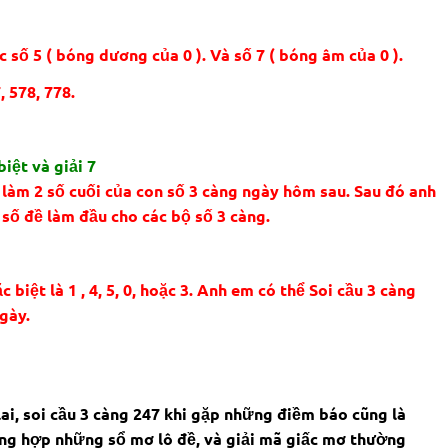
số 5 ( bóng dương của 0 ). Và số 7 ( bóng âm của 0 ).
 578, 778.
iệt và giải 7
làm 2 số cuối của con số 3 càng ngày hôm sau. Sau đó anh
 số đề làm đầu cho các bộ số 3 càng.
biệt là 1 , 4, 5, 0, hoặc 3. Anh em có thể Soi cầu 3 càng
gày.
ai, soi cầu 3 càng 247 khi gặp những điềm báo cũng là
ổng hợp những sổ mơ lô đề, và giải mã giấc mơ thường