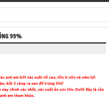
RÚNG 99%
ác anh em bởi xác suất nổ cao, tốn ít vốn và siêu lợi
o, bắt 3 càng ra sao để trúng lớn?
ay chính xác nhất, xác suất ăn cực lớn. Dưới đây là cầu
 anh em tham khảo.