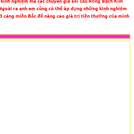
 kinh nghiệm mà các chuyên gia soi cầu Rồng Bạch Kim
Ngoài ra anh em cũng có thể áp dụng những kinh nghiệm
 3 càng miền Bắc để nâng cao giá trị tiền thưởng của mình