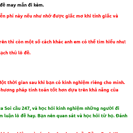
 đề may mắn đi kèm.
ễn phí này nếu như nhớ được giấc mơ khi tỉnh giấc và
ên thì còn một số cách khác anh em có thể tìm hiểu như:
ạch thủ lô đề.
Một thời gian sau khi bạn có kinh nghiệm riêng cho mình.
 phương pháp tính toán tốt hơn dựa trên khả năng của
a Soi cầu 247, và học hỏi kinh nghiệm những người đi
 luận lô đề hay. Bạn nên quan sát và học hỏi từ họ. Đánh