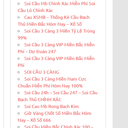
Soi Cầu Mb Chính Xác Miễn Phí Soi
Cầu Lô Chính Xác
Cau XSMB – Thống Kê Cầu Bạch
Thủ Miền Bắc Hôm Nay – Xổ Số
Soi Cầu 3 Càng 3 Miền Tỷ Lệ Trúng
99%
Soi Cầu 3 Càng VIP Miền Bắc Miễn
Phí – Dự Đoán 247
Soi Cầu 3 Càng VIP Miền Bắc Miễn
Phí
SOI CẦU 3 CÀNG
Soi Cầu 3 Càng Miền Nam Cực
Chuẩn Miễn Phí Hôm Nay 100%
Soi Cầu 24h – Soi Cầu 247 – Soi Cầu
Bạch Thủ CHÍNH XÁC
Soi Cau Mb Rong Bach Kim
Giờ Vàng Chốt Số Miền Bắc Hôm
Nay – Xổ Số 666
Soi Cầu Miền Bắc Chính Xác 100 –