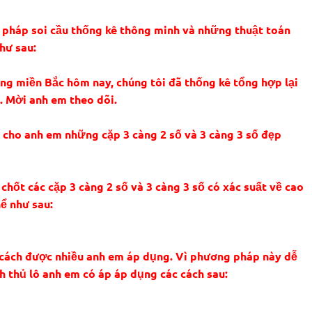
pháp soi cầu thống kê thông minh và những thuật toán
hư sau:
àng miền Bắc hôm nay, chúng tôi đã thống kê tổng hợp lại
. Mời anh em theo dõi.
ho anh em những cặp 3 càng 2 số và 3 càng 3 số đẹp
hốt các cặp 3 càng 2 số và 3 càng 3 số có xác suất về cao
hể như sau:
t cách được nhiều anh em áp dụng. Vì phương pháp này dễ
h thủ lô anh em có áp áp dụng các cách sau: