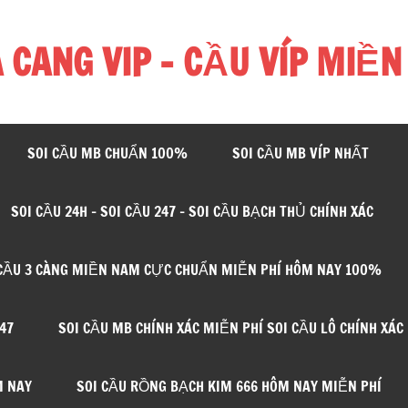
 CANG VIP – CẦU VÍP MIỀN
SOI CẦU MB CHUẨN 100%
SOI CẦU MB VÍP NHẤT
SOI CẦU 24H – SOI CẦU 247 – SOI CẦU BẠCH THỦ CHÍNH XÁC
 CẦU 3 CÀNG MIỀN NAM CỰC CHUẨN MIỄN PHÍ HÔM NAY 100%
47
SOI CẦU MB CHÍNH XÁC MIỄN PHÍ SOI CẦU LÔ CHÍNH XÁC
M NAY
SOI CẦU RỒNG BẠCH KIM 666 HÔM NAY MIỄN PHÍ