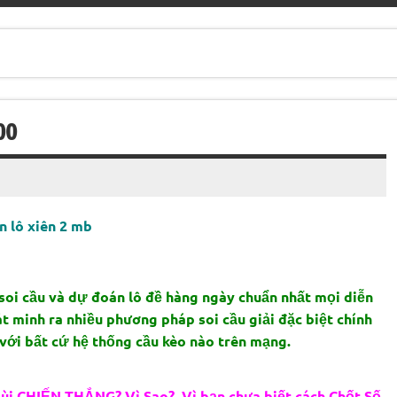
00
ăn lô xiên 2 mb
 soi cầu và dự đoán lô đề hàng ngày chuẩn nhất mọi diễn
t minh ra nhiều phương pháp soi cầu giải đặc biệt chính
 với bất cứ hệ thống cầu kèo nào trên mạng.
ùi CHIẾN THẮNG? Vì Sao?. Vì bạn chưa biết cách Chốt Số