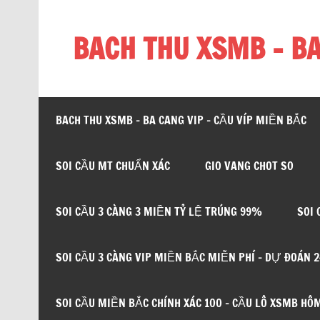
Skip
to
content
BACH THU XSMB – BA
Hãy để chúng tôi giúp bạn chiến thắng mỗi ngày
BACH THU XSMB – BA CANG VIP – CẦU VÍP MIỀN BẮC
SOI CẦU MT CHUẨN XÁC
GIO VANG CHOT SO
SOI CẦU 3 CÀNG 3 MIỀN TỶ LỆ TRÚNG 99%
SOI
SOI CẦU 3 CÀNG VIP MIỀN BẮC MIỄN PHÍ – DỰ ĐOÁN 2
SOI CẦU MIỀN BẮC CHÍNH XÁC 100 – CẦU LÔ XSMB HÔ