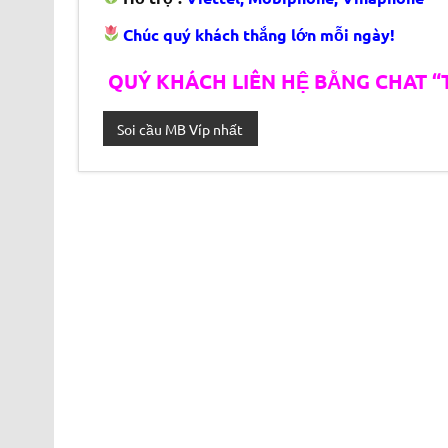
Chúc quý khách thắng lớn mỗi ngày!
QUÝ KHÁCH LIÊN HỆ BẰNG CHAT “T
Soi cầu MB Víp nhất