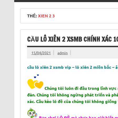
THẺ:
XIEN 2 3
CẦU LÔ XIÊN 2 XSMB CHÍNH XÁC 1
15/04/2021
admin
cầu lô xiên 2 xsmb vip – lô xiên 2 miền bắc – 
Chúng tôi luôn đi đầu trong lĩnh vực
đàn. Chúng tôi không ngừng phát triển và phá
xác. Cầu kèo lô đề của chúng tôi không giống
Bạn chơi LÔ ĐỀ mà chưa bao giờ biết m