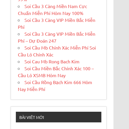
Soi Cầu 3 Càng Miền Nam Cực
Chuẩn Miễn Phí Hôm Nay 100%
Soi Cầu 3 Càng VIP Miền Bắc Miễn
Phí
Soi Cầu 3 Càng VIP Miền Bắc Miễn
Phí – Dự Đoán 247
Soi Cầu Mb Chính Xác Miễn Phí Soi
Cầu Lô Chính Xác
Soi Cau Mb Rong Bach Kim
Soi Cầu Miền Bắc Chính Xác 100 –
Cầu Lô XSMB Hôm Nay
Soi Cầu Rồng Bạch Kim 666 Hôm
Nay Miễn Phí
BÀI VIẾT MỚI