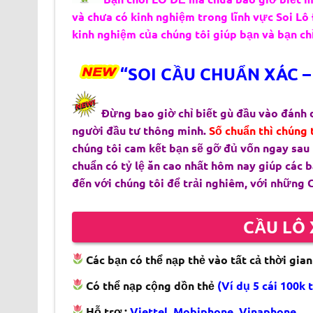
và chưa có kinh nghiệm trong lĩnh vực Soi Lô 
kinh nghiệm của chúng tôi giúp bạn và bạn chỉ
“SOI CẦU CHUẨN XÁC –
Đừng bao giờ chỉ biết gù đầu vào đánh 
người đầu tư thông minh.
Số chuẩn thì chúng t
chúng tôi cam kết bạn sẽ gỡ đủ vốn ngay sa
chuẩn có tỷ lệ ăn cao nhất hôm nay giúp các b
đến với chúng tôi để trải nghiêm, với những
CẦU LÔ 
Các bạn có thể nạp thẻ vào tất cả thời gian
Có thể nạp cộng dồn thẻ
(Ví dụ 5 cái 100k t
Hỗ trợ :
Viettel, Mobiphone, Vinaphone