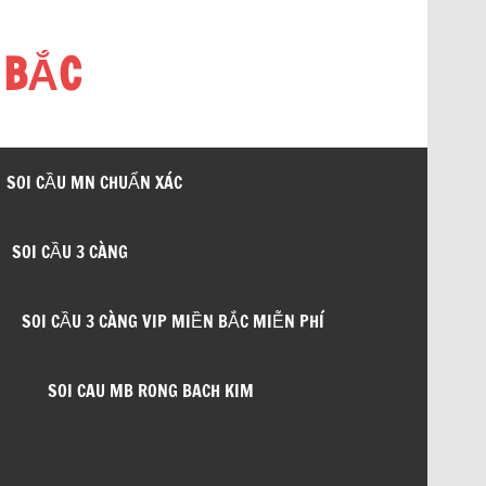
 BẮC
SOI CẦU MN CHUẨN XÁC
SOI CẦU 3 CÀNG
SOI CẦU 3 CÀNG VIP MIỀN BẮC MIỄN PHÍ
SOI CAU MB RONG BACH KIM