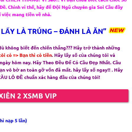
Đề. Chính vì thế, hãy để Đội Ngũ chuyên gia Soi Cầu đầy
 việc mang tiền về nhà.
 LẤY LÀ TRÚNG – ĐÁNH LÀ ĂN”
dù không biết đến chiến thắng??? Hãy trở thành những
ôi có => Bạn thì có tiền
. Hãy lấy số của chúng tôi và
u ngày hôm nay. Hãy Theo Đều Để Có Cầu Đẹp Nhất. Cầu
ạn vô bờ an toàn gỡ vốn đã mất. hãy lấy số ngay!! . Hãy
 CẦU LÔ ĐỀ chuẩn xác hàng đầu của chúng tôi!
XIÊN 2 XSMB VIP
hì nạp 5 lần)