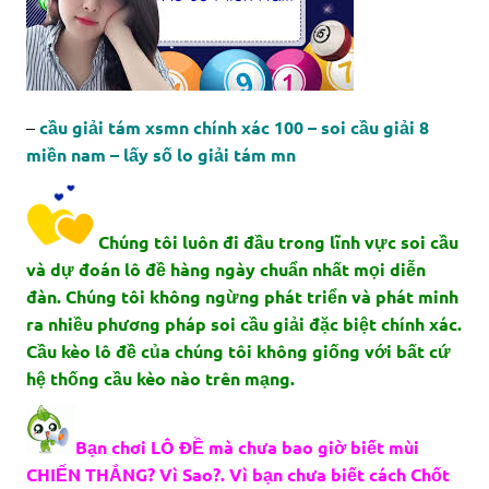
–
cầu giải tám xsmn chính xác 100 – soi cầu giải 8
miền nam – lấy số lo giải tám mn
Chúng tôi luôn đi đầu trong lĩnh vực soi cầu
và dự đoán lô đề hàng ngày chuẩn nhất mọi diễn
đàn. Chúng tôi không ngừng phát triển và phát minh
ra nhiều phương pháp soi cầu giải đặc biệt chính xác.
Cầu kèo lô đề của chúng tôi không giống với bất cứ
hệ thống cầu kèo nào trên mạng.
Bạn chơi LÔ ĐỀ mà chưa bao giờ biết mùi
CHIẾN THẮNG? Vì Sao?. Vì bạn chưa biết cách Chốt