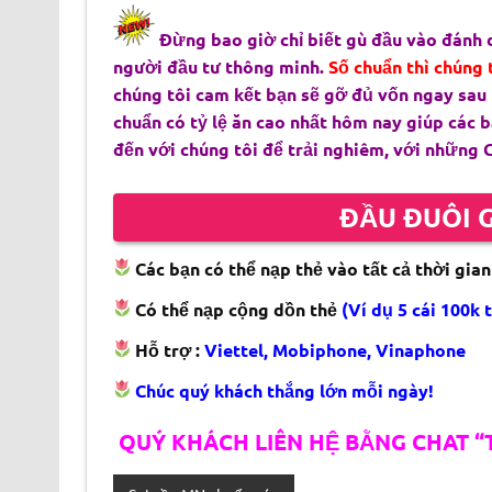
Đừng bao giờ chỉ biết gù đầu vào đánh 
người đầu tư thông minh.
Số chuẩn thì chúng t
chúng tôi cam kết bạn sẽ gỡ đủ vốn ngay sa
chuẩn có tỷ lệ ăn cao nhất hôm nay giúp các b
đến với chúng tôi để trải nghiêm, với những
ĐẦU ĐUÔI G
Các bạn có thể nạp thẻ vào tất cả thời gian
Có thể nạp cộng dồn thẻ
(Ví dụ 5 cái 100k t
Hỗ trợ :
Viettel, Mobiphone, Vinaphone
Chúc quý khách thắng lớn mỗi ngày!
QUÝ KHÁCH LIÊN HỆ BẰNG CHAT “T