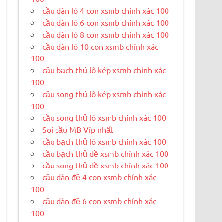
cầu dàn lô 4 con xsmb chính xác 100
cầu dàn lô 6 con xsmb chính xác 100
cầu dàn lô 8 con xsmb chính xác 100
cầu dàn lô 10 con xsmb chính xác
100
cầu bạch thủ lô kép xsmb chính xác
100
cầu song thủ lô kép xsmb chính xác
100
cầu song thủ lô xsmb chính xác 100
Soi cầu MB Víp nhất
cầu bạch thủ lô xsmb chính xác 100
cầu bạch thủ đề xsmb chính xác 100
cầu song thủ đề xsmb chính xác 100
cầu dàn đề 4 con xsmb chính xác
100
cầu dàn đề 6 con xsmb chính xác
100