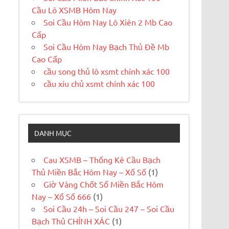
Cầu Lô XSMB Hôm Nay
Soi Cầu Hôm Nay Lô Xiên 2 Mb Cao
Cấp
Soi Cầu Hôm Nay Bạch Thủ Đề Mb
Cao Cấp
cầu song thủ lô xsmt chính xác 100
cầu xíu chủ xsmt chính xác 100
DANH MỤC
Cau XSMB – Thống Kê Cầu Bạch
Thủ Miền Bắc Hôm Nay – Xổ Số
(1)
Giờ Vàng Chốt Số Miền Bắc Hôm
Nay – Xổ Số 666
(1)
Soi Cầu 24h – Soi Cầu 247 – Soi Cầu
Bạch Thủ CHÍNH XÁC
(1)