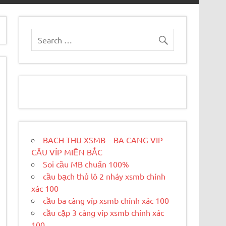
BACH THU XSMB – BA CANG VIP –
CẦU VÍP MIỀN BẮC
Soi cầu MB chuẩn 100%
cầu bạch thủ lô 2 nháy xsmb chính
xác 100
cầu ba càng víp xsmb chính xác 100
cầu cặp 3 càng víp xsmb chính xác
100