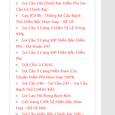
Soi Cầu Mb Chính Xác Miễn Phí Soi
Cầu Lô Chính Xác
Cau XSMB – Thống Kê Cầu Bạch
Thủ Miền Bắc Hôm Nay – Xổ Số
Soi Cầu 3 Càng 3 Miền Tỷ Lệ Trúng
99%
Soi Cầu 3 Càng VIP Miền Bắc Miễn
Phí – Dự Đoán 247
Soi Cầu 3 Càng VIP Miền Bắc Miễn
Phí
SOI CẦU 3 CÀNG
Soi Cầu 3 Càng Miền Nam Cực
Chuẩn Miễn Phí Hôm Nay 100%
Soi Cầu 24h – Soi Cầu 247 – Soi Cầu
Bạch Thủ CHÍNH XÁC
Soi Cau Mb Rong Bach Kim
Giờ Vàng Chốt Số Miền Bắc Hôm
Nay – Xổ Số 666
Soi Cầu Miền Bắc Chính Xác 100 –