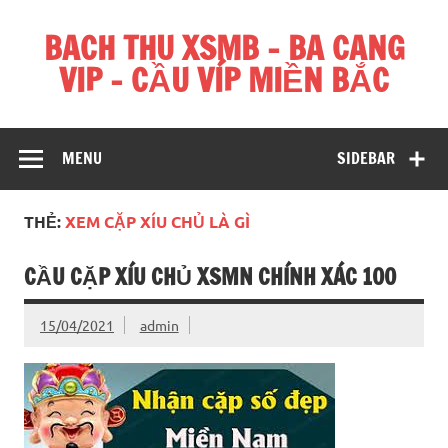
Skip
to
BACH THU XSMB – BA CANG
content
VIP – CẦU VÍP MIỀN BẮC
Hãy để chúng tôi giúp bạn chiến thắng mỗi ngày
MENU
SIDEBAR
THẺ:
XEM CẶP XÍU CHỦ LÀ GÌ
CẦU CẶP XÍU CHỦ XSMN CHÍNH XÁC 100
15/04/2021
admin