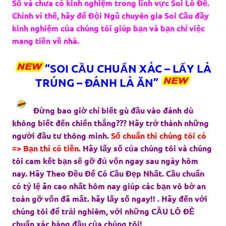
Số và chưa có kinh nghiệm trong lĩnh vực Soi Lô Đề.
Chính vì thế, hãy để Đội Ngũ chuyên gia Soi Cầu đầy
kinh nghiệm của chúng tôi giúp bạn và bạn chỉ việc
mang tiền về nhà.
“SOI CẦU CHUẨN XÁC – LẤY LÀ
TRÚNG – ĐÁNH LÀ ĂN”
Đừng bao giờ chỉ biết gù đầu vào đánh dù
không biết đến chiến thắng??? Hãy trở thành những
người đầu tư thông minh.
Số chuẩn thì chúng tôi có
=> Bạn thì có tiền
. Hãy lấy số của chúng tôi và chúng
tôi cam kết bạn sẽ gỡ đủ vốn ngay sau ngày hôm
nay. Hãy Theo Đều Để Có Cầu Đẹp Nhất. Cầu chuẩn
có tỷ lệ ăn cao nhất hôm nay giúp các bạn vô bờ an
toàn gỡ vốn đã mất. hãy lấy số ngay!! . Hãy đến với
chúng tôi để trải nghiêm, với những CẦU LÔ ĐỀ
chuẩn xác hàng đầu của chúng tôi!