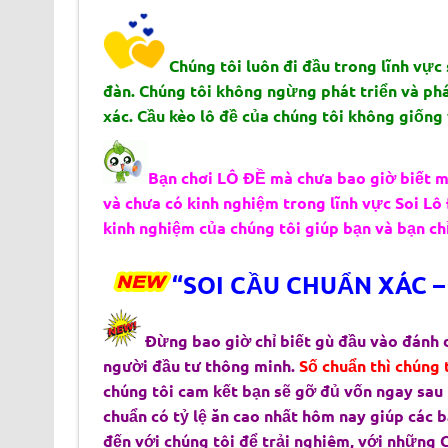
Chúng tôi luôn đi đầu trong lĩnh vực
đàn. Chúng tôi không ngừng phát triển và phá
xác. Cầu kèo lô đề của chúng tôi không giống
Bạn chơi LÔ ĐỀ mà chưa bao giờ biết m
và chưa có kinh nghiệm trong lĩnh vực Soi Lô 
kinh nghiệm của chúng tôi giúp bạn và bạn chỉ
“SOI CẦU CHUẨN XÁC –
Đừng bao giờ chỉ biết gù đầu vào đánh 
người đầu tư thông minh.
Số chuẩn thì chúng t
chúng tôi cam kết bạn sẽ gỡ đủ vốn ngay sa
chuẩn có tỷ lệ ăn cao nhất hôm nay giúp các b
đến với chúng tôi để trải nghiêm, với những