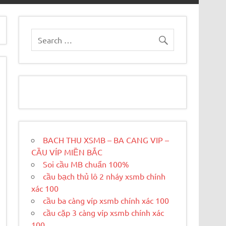
BACH THU XSMB – BA CANG VIP –
CẦU VÍP MIỀN BẮC
Soi cầu MB chuẩn 100%
cầu bạch thủ lô 2 nháy xsmb chính
xác 100
cầu ba càng víp xsmb chính xác 100
cầu cặp 3 càng víp xsmb chính xác
100