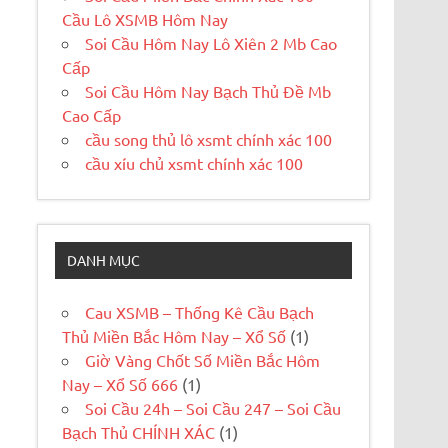
Cầu Lô XSMB Hôm Nay
Soi Cầu Hôm Nay Lô Xiên 2 Mb Cao
Cấp
Soi Cầu Hôm Nay Bạch Thủ Đề Mb
Cao Cấp
cầu song thủ lô xsmt chính xác 100
cầu xíu chủ xsmt chính xác 100
DANH MỤC
Cau XSMB – Thống Kê Cầu Bạch
Thủ Miền Bắc Hôm Nay – Xổ Số
(1)
Giờ Vàng Chốt Số Miền Bắc Hôm
Nay – Xổ Số 666
(1)
Soi Cầu 24h – Soi Cầu 247 – Soi Cầu
Bạch Thủ CHÍNH XÁC
(1)