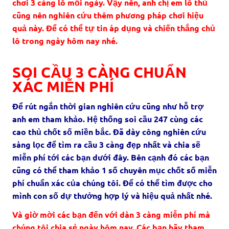
chơi 3 càng lô mỗi ngày. Vậy nên, anh chị em lô thủ
cũng nên nghiên cứu thêm phương pháp chơi hiệu
quả này. Để có thể tự tin áp dụng và chiến thắng chủ
lô trong ngày hôm nay nhé.
SOI CẦU 3 CÀNG CHUẨN
XÁC MIỄN PHÍ
Để rút ngắn thời gian nghiên cứu cũng như hỗ trợ
anh em tham khảo. Hệ thống soi cầu 247 cùng các
cao thủ chốt số miền bắc. Đã dày công nghiên cứu
sàng lọc để tìm ra cầu 3 càng đẹp nhất và chia sẽ
miễn phí tới các bạn dưới đây. Bên cạnh đó các bạn
cũng có thể tham khảo 1 số chuyên mục chốt số miễn
phí chuẩn xác của chúng tôi. Để có thể tìm được cho
mình con số dự thưởng hợp lý và hiệu quả nhất nhé.
Và giờ mời các bạn đến với dàn 3 càng miễn phí mà
chúng tôi chia sẻ ngày hôm nay. Các bạn hãy tham