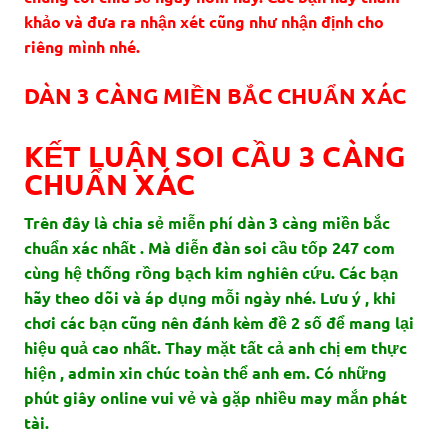
khảo và đưa ra nhận xét cũng như nhận định cho
riêng mình nhé.
DÀN 3 CÀNG MIỀN BẮC CHUẨN XÁC
KẾT LUẬN SOI CẦU 3 CÀNG
CHUẨN XÁC
Trên đây là chia sẻ miễn phí dàn 3 càng miền bắc
chuẩn xác nhất . Mà diễn đàn soi cầu tốp 247 com
cùng hệ thống rồng bạch kim nghiên cứu. Các bạn
hãy theo dõi và áp dụng mỗi ngày nhé. Lưu ý , khi
chơi các bạn cũng nên đánh kèm đề 2 số để mang lại
hiệu quả cao nhất. Thay mặt tất cả anh chị em thực
hiện , admin xin chúc toàn thể anh em. Có những
phút giây online vui vẻ và gặp nhiều may mắn phát
tài.