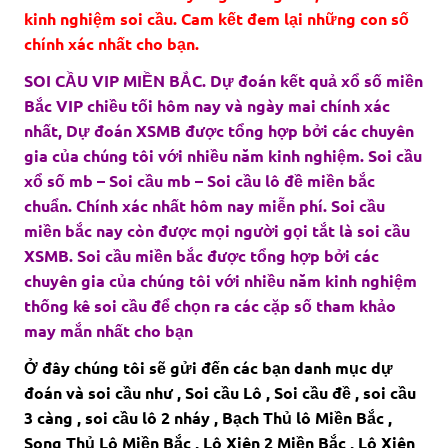
kinh nghiệm soi cầu. Cam kết đem lại những con số
chính xác nhất cho bạn.
SOI CẦU VIP MIỀN BẮC. Dự đoán kết quả xổ số miền
Bắc VIP chiều tối hôm nay và ngày mai chính xác
nhất, Dự đoán XSMB được tổng hợp bởi các chuyên
gia của chúng tôi với nhiều năm kinh nghiệm. Soi cầu
xổ số mb – Soi cầu mb – Soi cầu lô đề miền bắc
chuẩn. Chính xác nhất hôm nay miễn phí. Soi cầu
miền bắc nay còn được mọi người gọi tắt là soi cầu
XSMB. Soi cầu miền bắc được tổng hợp bởi các
chuyên gia của chúng tôi với nhiều năm kinh nghiệm
thống kê soi cầu để chọn ra các cặp số tham khảo
may mắn nhất cho bạn
Ở đây chúng tôi sẽ gửi đến các bạn danh mục dự
đoán và soi cầu như , Soi cầu Lô , Soi cầu đề , soi cầu
3 càng , soi cầu lô 2 nháy , Bạch Thủ lô Miền Bắc ,
Song Thủ Lô Miền Bắc , Lô Xiên 2 Miền Bắc , Lô Xiên