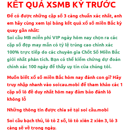
KẾT QUẢ XSMB KỲ TRƯỚC
Để có được những cặp số 3 càng chuẩn xác nhất, anh
em hãy cùng xem lại bảng kết quả xổ số miền Bắc kỳ
quay gần nhất:
Soi cầu MB miễn phí VIP ngày hôm nay chọn ra các
cặp số đẹp may mắn có tỷ lệ trúng cao chính xác
100% trực tiếp do các chuyên gia Chốt Số Miền Bắc
giỏi nhất phân tích. Bạn có thể kiểm chứng dự đoán
chính xác 100 ngày để thấy uy tín của chúng tôi.
Muốn biết xổ số miền Bắc hôm nay đánh con gì? Hãy
truy nhập nhanh vào soicau.mobi để tham khảo các 1
cặp số lô đề duy nhất hôm nay đảm bảo đánh lô
không lỗ
Những thông tin được chia sẻ tại soi cầu.mobi
Soi cầu bạch thủ, lô tô 2 số, lô tô xiên 2 xiên 3, lô 3
càng sẽ về trong ngày.