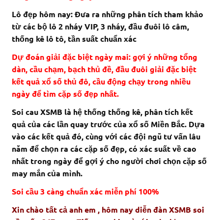
Lô đẹp hôm nay: Đưa ra những phân tích tham khảo
từ các bộ lô 2 nháy VIP, 3 nháy, đầu đuôi lô câm,
thống kê lô tô, tần suất chuẩn xác
Dự đoán giải đặc biệt ngày mai: gợi ý những tổng
dàn, cầu chạm, bạch thủ đề, đầu đuôi giải đặc biệt
kết quả xổ số thủ đô, cầu động chạy trong nhiều
ngày để tìm cặp số đẹp nhất.
Soi cau XSMB là hệ thống thống kê, phân tích kết
quả của các lần quay trước của xổ số Miền Bắc. Dựa
vào các kết quả đó, cùng với các đội ngũ tư vấn lâu
năm để chọn ra các cặp số đẹp, có xác suất về cao
nhất trong ngày để gợi ý cho người chơi chọn cặp số
may mắn của mình.
Soi cầu 3 càng chuẩn xác miễn phí 100%
Xin chào tất cả anh em , hôm nay diễn đàn XSMB soi