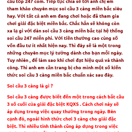
cầu tốp 247 com. Tiếp tục chia sẻ tới anh chị em
tham khảo chuyên mục soi cầu 3 càng miền bắc siêu
hay. Với tất cả anh em đang chơi hoặc đã tham gia
chơi giải đặc biệt miền bắc. Chắc hẳn sẽ không còn
xa lạ gì với dàn soi cầu 3 càng miền bắc tại hệ thống
soi cầu 247 miễn phí. Với tiền thưởng cao cùng số
vốn đầu tư ít nhất hiện nay. Thì đây sẽ là một trong
những chuyên mục lý tưởng dành cho bạn mỗi ngày.
Tuy nhiên , để làm sao khi chơi đạt hiệu quả và thành
công. Thì anh em cần trang bị cho mình một số kiến
thức soi cầu 3 càng miền bắc chuẩn xác sau đây.
Soi cầu 3 càng là gì ?
Soi cầu 3 càng được biết đến một trong cách bắt cầu
3 số cuối của giải đặc biệt KQXS . Cách chơi này sẽ
áp dụng trong việc quay thưởng trong ngày. Bên
cạnh đó, ngoài hình thức chơi 3 càng cho giải đặc
biệt. Thì nhiều tỉnh thành cũng áp dụng trong việc