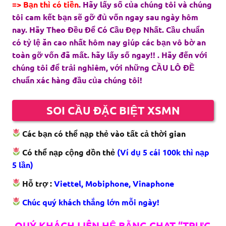
=> Bạn thì có tiền
. Hãy lấy số của chúng tôi và chúng
tôi cam kết bạn sẽ gỡ đủ vốn ngay sau ngày hôm
nay. Hãy Theo Đều Để Có Cầu Đẹp Nhất. Cầu chuẩn
có tỷ lệ ăn cao nhất hôm nay giúp các bạn vô bờ an
toàn gỡ vốn đã mất. hãy lấy số ngay!! . Hãy đến với
chúng tôi để trải nghiêm, với những CẦU LÔ ĐỀ
chuẩn xác hàng đầu của chúng tôi!
SOI CẦU ĐẶC BIỆT XSMN
Các bạn có thể nạp thẻ vào tất cả thời gian
Có thể nạp cộng dồn thẻ
(Ví dụ 5 cái 100k thì nạp
5 lần)
Hỗ trợ :
Viettel, Mobiphone, Vinaphone
Chúc quý khách thắng lớn mỗi ngày!
QUÝ KHÁCH LIÊN HỆ BẰNG CHAT “TRỰC