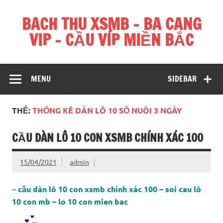
Skip
to
BACH THU XSMB – BA CANG
content
VIP – CẦU VÍP MIỀN BẮC
Hãy để chúng tôi giúp bạn chiến thắng mỗi ngày
MENU
SIDEBAR
THẺ:
THỐNG KÊ DÀN LÔ 10 SỐ NUÔI 3 NGÀY
CẦU DÀN LÔ 10 CON XSMB CHÍNH XÁC 100
15/04/2021
admin
–
cầu dàn lô 10 con xsmb chính xác 100 – soi cau lô
10 con mb – lo 10 con mien bac