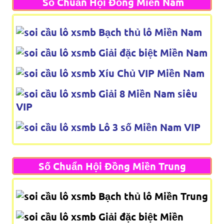
Số Chuẩn Hội Đồng Miền Nam
Bạch thủ lô Miền Nam
Giải đặc biệt Miền Nam
Xíu Chủ VIP Miền Nam
Giải 8 Miền Nam siêu
VIP
Lô 3 số Miền Nam VIP
Số Chuẩn Hội Đồng Miền Trung
Bạch thủ lô Miền Trung
Giải đặc biệt Miền