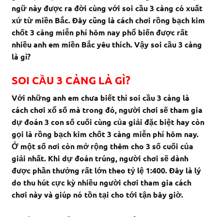
ngữ này được ra đời cùng với soi cầu 3 càng có xuất
xứ từ miền Bắc. Đây cũng là cách chơi rồng bạch kim
chốt 3 càng miễn phí hôm nay phổ biến được rất
nhiều anh em miền Bắc yêu thích. Vậy soi cầu 3 càng
là gì?
SOI CẦU 3 CÀNG LÀ GÌ?
Với những anh em chưa biết thì soi cầu 3 càng là
cách chơi xổ số mà trong đó, người chơi sẽ tham gia
dự đoán 3 con số cuối cùng của giải đặc biệt hay còn
gọi là rồng bạch kim chốt 3 càng miễn phí hôm nay.
Ở một số nơi còn mở rộng thêm cho 3 số cuối của
giải nhất. Khi dự đoán trúng, người chơi sẽ dành
được phần thưởng rất lớn theo tỷ lệ 1:400. Đây là lý
do thu hút cực kỳ nhiều người chơi tham gia cách
chơi này và giúp nó tồn tại cho tới tận bây giờ.