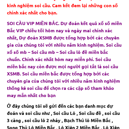
kinh nghiệm soi cầu. Cam kết đem lại những con số
chính xác nhất cho bạn.
SOI CẦU VIP MIỀN BẮC. Dự đoán kết quả xổ số miền
Bắc VIP chiều tối hôm nay và ngày mai chính xác
nhất, Dự đoán XSMB được tổng hợp bởi các chuyên
gia của chúng tôi với nhiều năm kinh nghiệm. Soi cầu
xổ số mb – Soi cầu mb – Soi cầu lô đề miền bắc
chuẩn. Chính xác nhất hôm nay miễn phí. Soi cầu
miền bắc nay còn được mọi người gọi tắt là soi cầu
XSMB. Soi cầu miền bắc được tổng hợp bởi các
chuyên gia của chúng tôi với nhiều năm kinh nghiệm
thống kê soi cầu để chọn ra các cặp số tham khảo
may mắn nhất cho bạn
Ở đây chúng tôi sẽ gửi đến các bạn danh mục dự
đoán và soi cầu như , Soi cầu Lô , Soi cầu đề , soi cầu
3 càng , soi cầu lô 2 nháy , Bạch Thủ lô Miền Bắc ,
Song Thủ Lô Miền Bắc , Lô Xiên 2 Miền Bắc , Lô Xiên