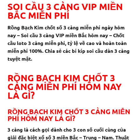
SOI CẦU 3 CÀNG VIP MIỀN
BẮC MIỄN PHÍ
Rồng Bạch Kim chốt số 3 càng miễn phí ngày hôm
nay – Soi cầu 3 càng VIP miền Bắc hôm nay – Chốt
cầu loto 3 càng miễn phí, tỷ lệ về cao và hoàn toàn
miễn phí 100%. Chia sẻ các bí kíp soi cầu dàn 3 càng
tuyệt mật.
RỒNG BẠCH KIM CHỐT 3
CÀNG MIỄN PHÍ HÔM NAY
LÀ GÌ?
RỒNG BẠCH KIM CHỐT 3 CÀNG MIỄN
PHÍ HÔM NAY LÀ GÌ?
3 càng là cách gọi dành cho 3 con số cuối cùng của
giải đặc biệt xổ số 3 miền Bắc – Trung – Nam. Thuật