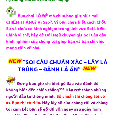
Bạn chơi LÔ ĐỀ mà chưa bao giờ biết mùi
CHIẾN THẮNG? Vì Sao?. Vì bạn chưa biết cách Chốt
Số và chưa có kinh nghiệm trong lĩnh vực Soi Lô Đề.
Chính vì thế, hãy để Đội Ngũ chuyên gia Soi Cầu đầy
kinh nghiệm của chúng tôi giúp bạn và bạn chỉ việc
mang tiền về nhà.
“SOI CẦU CHUẨN XÁC – LẤY LÀ
TRÚNG – ĐÁNH LÀ ĂN”
Đừng bao giờ chỉ biết gù đầu vào đánh dù
không biết đến chiến thắng??? Hãy trở thành những
người đầu tư thông minh.
Số chuẩn thì chúng tôi có
=> Bạn thì có tiền
. Hãy lấy số của chúng tôi và chúng
tôi cam kết bạn sẽ gỡ đủ vốn ngay sau ngày hôm