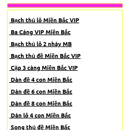
Bạch thủ lô Miền Bắc VIP
Ba Càng VIP Miền Bắc
Bạch thủ lô 2 nháy MB
Bạch thủ đề Miền Bắc
VIP
Cặp 3 càng Miền Bắc VIP
Dàn đề 4 con Miền Bắc
Dàn đề 6 con Miền Bắc
Dàn đề 8 con Miền Bắc
Dàn lô 4 con Miền Bắc
Song thủ đề Miền Bắc