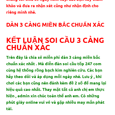
khảo và đưa ra nhận xét cũng như nhận định cho
riêng mình nhé.
DÀN 3 CÀNG MIỀN BẮC CHUẨN XÁC
KẾT LUẬN SOI CẦU 3 CÀNG
CHUẨN XÁC
Trên đây là chia sẻ miễn phí dàn 3 càng miền bắc
chuẩn xác nhất . Mà diễn đàn soi cầu tốp 247 com
cùng hệ thống rồng bạch kim nghiên cứu. Các bạn
hãy theo dõi và áp dụng mỗi ngày nhé. Lưu ý , khi
chơi các bạn cũng nên đánh kèm đề 2 số để mang lại
hiệu quả cao nhất. Thay mặt tất cả anh chị em thực
hiện , admin xin chúc toàn thể anh em. Có những
phút giây online vui vẻ và gặp nhiều may mắn phát
tài.