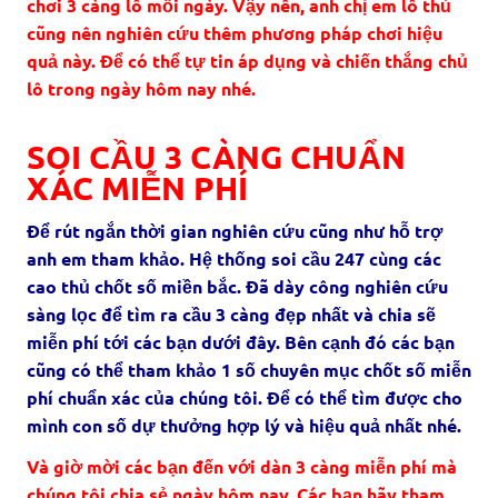
chơi 3 càng lô mỗi ngày. Vậy nên, anh chị em lô thủ
cũng nên nghiên cứu thêm phương pháp chơi hiệu
quả này. Để có thể tự tin áp dụng và chiến thắng chủ
lô trong ngày hôm nay nhé.
SOI CẦU 3 CÀNG CHUẨN
XÁC MIỄN PHÍ
Để rút ngắn thời gian nghiên cứu cũng như hỗ trợ
anh em tham khảo. Hệ thống soi cầu 247 cùng các
cao thủ chốt số miền bắc. Đã dày công nghiên cứu
sàng lọc để tìm ra cầu 3 càng đẹp nhất và chia sẽ
miễn phí tới các bạn dưới đây. Bên cạnh đó các bạn
cũng có thể tham khảo 1 số chuyên mục chốt số miễn
phí chuẩn xác của chúng tôi. Để có thể tìm được cho
mình con số dự thưởng hợp lý và hiệu quả nhất nhé.
Và giờ mời các bạn đến với dàn 3 càng miễn phí mà
chúng tôi chia sẻ ngày hôm nay. Các bạn hãy tham