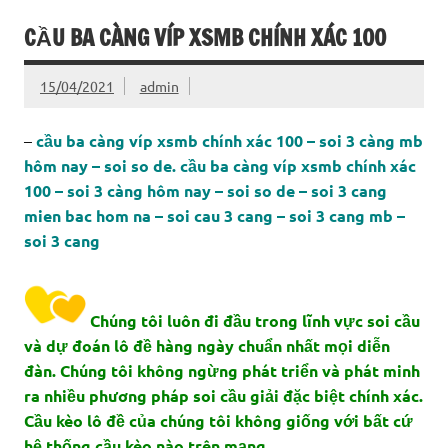
CẦU BA CÀNG VÍP XSMB CHÍNH XÁC 100
15/04/2021
admin
–
cầu ba càng víp xsmb chính xác 100 – soi 3 càng mb
hôm nay – soi so de. cầu ba càng víp xsmb chính xác
100 – soi 3 càng hôm nay – soi so de – soi 3 cang
mien bac hom na – soi cau 3 cang – soi 3 cang mb –
soi 3 cang
Chúng tôi luôn đi đầu trong lĩnh vực soi cầu
và dự đoán lô đề hàng ngày chuẩn nhất mọi diễn
đàn. Chúng tôi không ngừng phát triển và phát minh
ra nhiều phương pháp soi cầu giải đặc biệt chính xác.
Cầu kèo lô đề của chúng tôi không giống với bất cứ
hệ thống cầu kèo nào trên mạng.