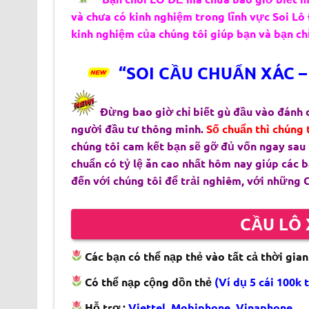
và chưa có kinh nghiệm trong lĩnh vực Soi Lô 
kinh nghiệm của chúng tôi giúp bạn và bạn chỉ
“SOI CẦU CHUẨN XÁC –
Đừng bao giờ chỉ biết gù đầu vào đánh 
người đầu tư thông minh.
Số chuẩn thì chúng t
chúng tôi cam kết bạn sẽ gỡ đủ vốn ngay sa
chuẩn có tỷ lệ ăn cao nhất hôm nay giúp các b
đến với chúng tôi để trải nghiêm, với những
CẦU LÔ 
Các bạn có thể nạp thẻ vào tất cả thời gian
Có thể nạp cộng dồn thẻ
(Ví dụ 5 cái 100k t
Hỗ trợ :
Viettel, Mobiphone, Vinaphone