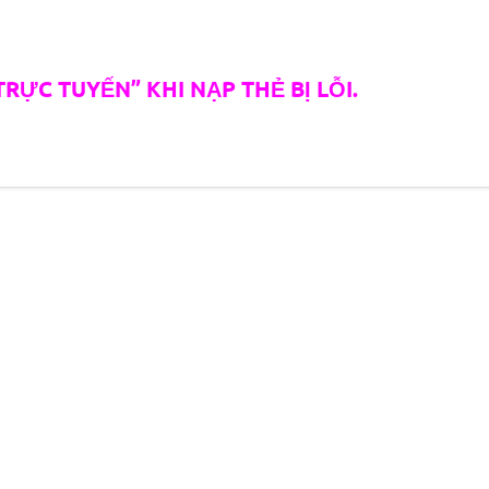
RỰC TUYẾN” KHI NẠP THẺ BỊ LỖI.