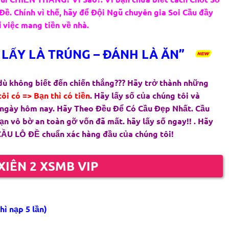
Đề. Chính vì thế, hãy để Đội Ngũ chuyên gia Soi Cầu đầy
 việc mang tiền về nhà.
 LẤY LÀ TRÚNG – ĐÁNH LÀ ĂN”
dù không biết đến chiến thắng??? Hãy trở thành những
ôi có => Bạn thì có tiền
. Hãy lấy số của chúng tôi và
u ngày hôm nay. Hãy Theo Đều Để Có Cầu Đẹp Nhất. Cầu
ạn vô bờ an toàn gỡ vốn đã mất. hãy lấy số ngay!! . Hãy
 CẦU LÔ ĐỀ chuẩn xác hàng đầu của chúng tôi!
XIÊN 2 XSMB VIP
hì nạp 5 lần)