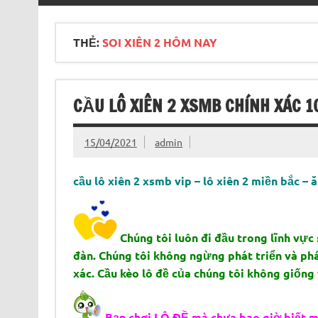
THẺ:
SOI XIÊN 2 HÔM NAY
CẦU LÔ XIÊN 2 XSMB CHÍNH XÁC 1
15/04/2021
admin
cầu lô xiên 2 xsmb vip – lô xiên 2 miền bắc – 
Chúng tôi luôn đi đầu trong lĩnh vực
đàn. Chúng tôi không ngừng phát triển và phá
xác. Cầu kèo lô đề của chúng tôi không giống
Bạn chơi LÔ ĐỀ mà chưa bao giờ biết m