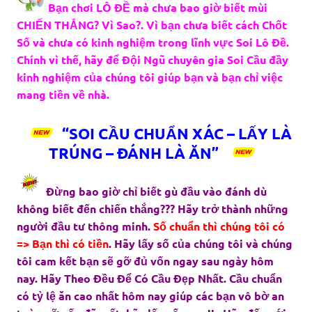
Bạn chơi LÔ ĐỀ mà chưa bao giờ biết mùi
CHIẾN THẮNG? Vì Sao?. Vì bạn chưa biết cách Chốt
Số và chưa có kinh nghiệm trong lĩnh vực Soi Lô Đề.
Chính vì thế, hãy để Đội Ngũ chuyên gia Soi Cầu đầy
kinh nghiệm của chúng tôi giúp bạn và bạn chỉ việc
mang tiền về nhà.
“SOI CẦU CHUẨN XÁC – LẤY LÀ
TRÚNG – ĐÁNH LÀ ĂN”
Đừng bao giờ chỉ biết gù đầu vào đánh dù
không biết đến chiến thắng??? Hãy trở thành những
người đầu tư thông minh.
Số chuẩn thì chúng tôi có
=> Bạn thì có tiền
. Hãy lấy số của chúng tôi và chúng
tôi cam kết bạn sẽ gỡ đủ vốn ngay sau ngày hôm
nay. Hãy Theo Đều Để Có Cầu Đẹp Nhất. Cầu chuẩn
có tỷ lệ ăn cao nhất hôm nay giúp các bạn vô bờ an