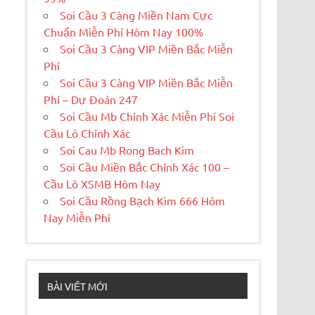
Soi Cầu 3 Càng Miền Nam Cực
Chuẩn Miễn Phí Hôm Nay 100%
Soi Cầu 3 Càng VIP Miền Bắc Miễn
Phí
Soi Cầu 3 Càng VIP Miền Bắc Miễn
Phí – Dự Đoán 247
Soi Cầu Mb Chính Xác Miễn Phí Soi
Cầu Lô Chính Xác
Soi Cau Mb Rong Bach Kim
Soi Cầu Miền Bắc Chính Xác 100 –
Cầu Lô XSMB Hôm Nay
Soi Cầu Rồng Bạch Kim 666 Hôm
Nay Miễn Phí
BÀI VIẾT MỚI