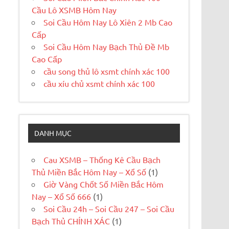
Cầu Lô XSMB Hôm Nay
Soi Cầu Hôm Nay Lô Xiên 2 Mb Cao
Cấp
Soi Cầu Hôm Nay Bạch Thủ Đề Mb
Cao Cấp
cầu song thủ lô xsmt chính xác 100
cầu xíu chủ xsmt chính xác 100
DANH MỤC
Cau XSMB – Thống Kê Cầu Bạch
Thủ Miền Bắc Hôm Nay – Xổ Số
(1)
Giờ Vàng Chốt Số Miền Bắc Hôm
Nay – Xổ Số 666
(1)
Soi Cầu 24h – Soi Cầu 247 – Soi Cầu
Bạch Thủ CHÍNH XÁC
(1)