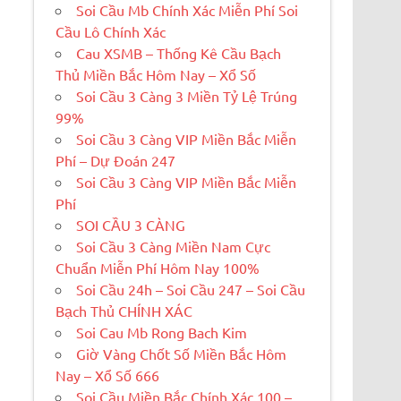
Soi Cầu Mb Chính Xác Miễn Phí Soi
Cầu Lô Chính Xác
Cau XSMB – Thống Kê Cầu Bạch
Thủ Miền Bắc Hôm Nay – Xổ Số
Soi Cầu 3 Càng 3 Miền Tỷ Lệ Trúng
99%
Soi Cầu 3 Càng VIP Miền Bắc Miễn
Phí – Dự Đoán 247
Soi Cầu 3 Càng VIP Miền Bắc Miễn
Phí
SOI CẦU 3 CÀNG
Soi Cầu 3 Càng Miền Nam Cực
Chuẩn Miễn Phí Hôm Nay 100%
Soi Cầu 24h – Soi Cầu 247 – Soi Cầu
Bạch Thủ CHÍNH XÁC
Soi Cau Mb Rong Bach Kim
Giờ Vàng Chốt Số Miền Bắc Hôm
Nay – Xổ Số 666
Soi Cầu Miền Bắc Chính Xác 100 –