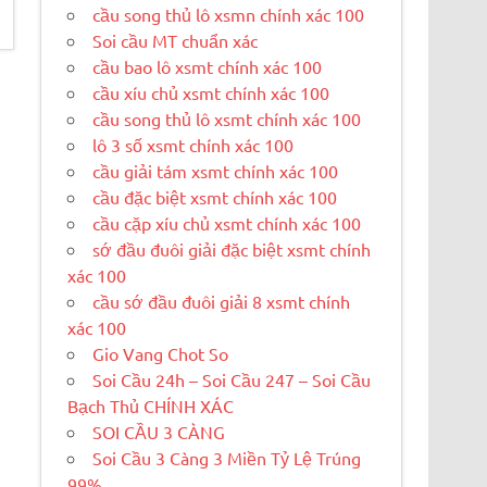
cầu song thủ lô xsmn chính xác 100
Soi cầu MT chuẩn xác
cầu bao lô xsmt chính xác 100
cầu xíu chủ xsmt chính xác 100
cầu song thủ lô xsmt chính xác 100
lô 3 số xsmt chính xác 100
cầu giải tám xsmt chính xác 100
cầu đặc biệt xsmt chính xác 100
cầu cặp xíu chủ xsmt chính xác 100
sớ đầu đuôi giải đặc biệt xsmt chính
xác 100
cầu sớ đầu đuôi giải 8 xsmt chính
xác 100
Gio Vang Chot So
Soi Cầu 24h – Soi Cầu 247 – Soi Cầu
Bạch Thủ CHÍNH XÁC
SOI CẦU 3 CÀNG
Soi Cầu 3 Càng 3 Miền Tỷ Lệ Trúng
99%