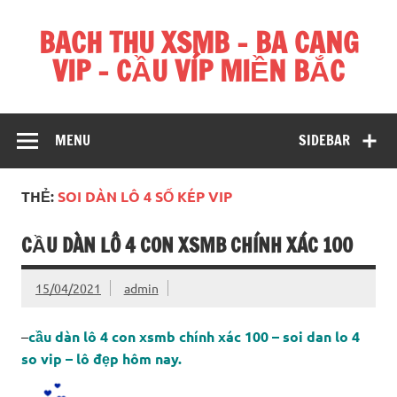
Skip
to
BACH THU XSMB – BA CANG
content
VIP – CẦU VÍP MIỀN BẮC
Hãy để chúng tôi giúp bạn chiến thắng mỗi ngày
MENU
SIDEBAR
THẺ:
SOI DÀN LÔ 4 SỐ KÉP VIP
CẦU DÀN LÔ 4 CON XSMB CHÍNH XÁC 100
15/04/2021
admin
–
cầu dàn lô 4 con xsmb chính xác 100 – soi dan lo 4
so vip – lô đẹp hôm nay.