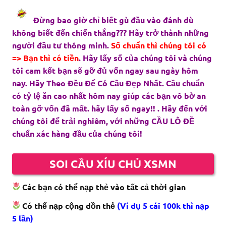
Đừng bao giờ chỉ biết gù đầu vào đánh dù
không biết đến chiến thắng??? Hãy trở thành những
người đầu tư thông minh.
Số chuẩn thì chúng tôi có
=> Bạn thì có tiền
. Hãy lấy số của chúng tôi và chúng
tôi cam kết bạn sẽ gỡ đủ vốn ngay sau ngày hôm
nay. Hãy Theo Đều Để Có Cầu Đẹp Nhất. Cầu chuẩn
có tỷ lệ ăn cao nhất hôm nay giúp các bạn vô bờ an
toàn gỡ vốn đã mất. hãy lấy số ngay!! . Hãy đến với
chúng tôi để trải nghiêm, với những CẦU LÔ ĐỀ
chuẩn xác hàng đầu của chúng tôi!
SOI CẦU XÍU CHỦ XSMN
Các bạn có thể nạp thẻ vào tất cả thời gian
Có thể nạp cộng dồn thẻ
(Ví dụ 5 cái 100k thì nạp
5 lần)