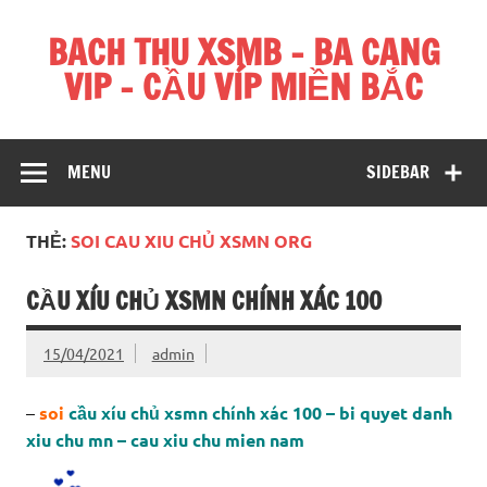
Skip
to
BACH THU XSMB – BA CANG
content
VIP – CẦU VÍP MIỀN BẮC
Hãy để chúng tôi giúp bạn chiến thắng mỗi ngày
MENU
SIDEBAR
THẺ:
SOI CAU XIU CHỦ XSMN ORG
CẦU XÍU CHỦ XSMN CHÍNH XÁC 100
15/04/2021
admin
–
soi
cầu xíu chủ xsmn chính xác 100 – bi quyet danh
xiu chu mn – cau xiu chu mien nam