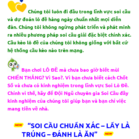
Chúng tôi luôn đi đầu trong lĩnh vực soi cầu
và dự đoán lô đề hàng ngày chuẩn nhất mọi diễn
đàn. Chúng tôi không ngừng phát triển và phát minh
ra nhiều phương pháp soi cầu giải đặc biệt chính xác.
Cầu kèo lô đề của chúng tôi không giống với bất cứ
hệ thống cầu kèo nào trên mạng.
Bạn chơi LÔ ĐỀ mà chưa bao giờ biết mùi
CHIẾN THẮNG? Vì Sao?. Vì bạn chưa biết cách Chốt
Số và chưa có kinh nghiệm trong lĩnh vực Soi Lô Đề.
Chính vì thế, hãy để Đội Ngũ chuyên gia Soi Cầu đầy
kinh nghiệm của chúng tôi giúp bạn và bạn chỉ việc
mang tiền về nhà.
“SOI CẦU CHUẨN XÁC – LẤY LÀ
TRÚNG – ĐÁNH LÀ ĂN”