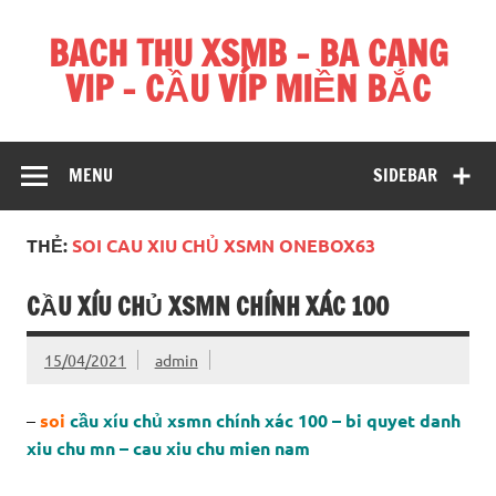
Skip
to
BACH THU XSMB – BA CANG
content
VIP – CẦU VÍP MIỀN BẮC
Hãy để chúng tôi giúp bạn chiến thắng mỗi ngày
MENU
SIDEBAR
THẺ:
SOI CAU XIU CHỦ XSMN ONEBOX63
CẦU XÍU CHỦ XSMN CHÍNH XÁC 100
15/04/2021
admin
–
soi
cầu xíu chủ xsmn chính xác 100 – bi quyet danh
xiu chu mn – cau xiu chu mien nam