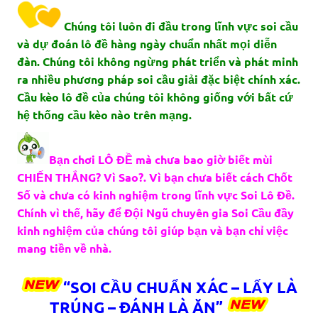
Chúng tôi luôn đi đầu trong lĩnh vực soi cầu
và dự đoán lô đề hàng ngày chuẩn nhất mọi diễn
đàn. Chúng tôi không ngừng phát triển và phát minh
ra nhiều phương pháp soi cầu giải đặc biệt chính xác.
Cầu kèo lô đề của chúng tôi không giống với bất cứ
hệ thống cầu kèo nào trên mạng.
Bạn chơi LÔ ĐỀ mà chưa bao giờ biết mùi
CHIẾN THẮNG? Vì Sao?. Vì bạn chưa biết cách Chốt
Số và chưa có kinh nghiệm trong lĩnh vực Soi Lô Đề.
Chính vì thế, hãy để Đội Ngũ chuyên gia Soi Cầu đầy
kinh nghiệm của chúng tôi giúp bạn và bạn chỉ việc
mang tiền về nhà.
“SOI CẦU CHUẨN XÁC – LẤY LÀ
TRÚNG – ĐÁNH LÀ ĂN”