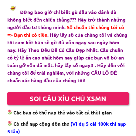
Đừng bao giờ chỉ biết gù đầu vào đánh dù
không biết đến chiến thắng??? Hãy trở thành những
người đầu tư thông minh.
Số chuẩn thì chúng tôi có
=> Bạn thì có tiền
. Hãy lấy số của chúng tôi và chúng
tôi cam kết bạn sẽ gỡ đủ vốn ngay sau ngày hôm
nay. Hãy Theo Đều Để Có Cầu Đẹp Nhất. Cầu chuẩn
có tỷ lệ ăn cao nhất hôm nay giúp các bạn vô bờ an
toàn gỡ vốn đã mất. hãy lấy số ngay!! . Hãy đến với
chúng tôi để trải nghiêm, với những CẦU LÔ ĐỀ
chuẩn xác hàng đầu của chúng tôi!
SOI CẦU XÍU CHỦ XSMN
Các bạn có thể nạp thẻ vào tất cả thời gian
Có thể nạp cộng dồn thẻ
(Ví dụ 5 cái 100k thì nạp
5 lần)