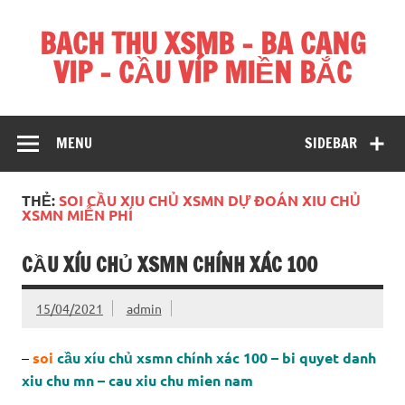
Skip
to
BACH THU XSMB – BA CANG
content
VIP – CẦU VÍP MIỀN BẮC
Hãy để chúng tôi giúp bạn chiến thắng mỗi ngày
MENU
SIDEBAR
THẺ:
SOI CẦU XIU CHỦ XSMN DỰ ĐOÁN XIU CHỦ
XSMN MIỄN PHÍ
CẦU XÍU CHỦ XSMN CHÍNH XÁC 100
15/04/2021
admin
–
soi
cầu xíu chủ xsmn chính xác 100 – bi quyet danh
xiu chu mn – cau xiu chu mien nam