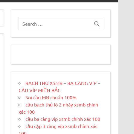
BACH THU XSMB – BA CANG VIP –
CẦU VÍP MIỀN BẮC
Soi cầu MB chuẩn 100%
cầu bạch thủ lô 2 nháy xsmb chính
xác 100
cầu ba càng víp xsmb chính xác 100
cầu cặp 3 càng víp xsmb chính xác
100