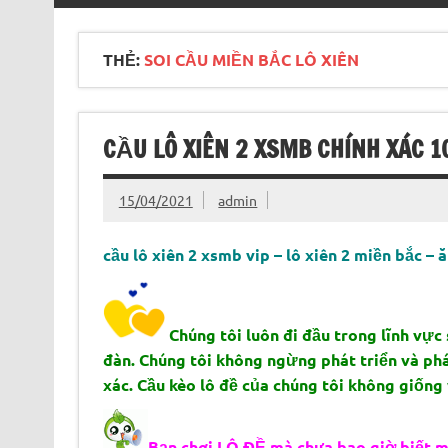
THẺ:
SOI CẦU MIỀN BẮC LÔ XIÊN
CẦU LÔ XIÊN 2 XSMB CHÍNH XÁC 1
15/04/2021
admin
cầu lô xiên 2 xsmb vip – lô xiên 2 miền bắc – 
Chúng tôi luôn đi đầu trong lĩnh vực
đàn. Chúng tôi không ngừng phát triển và phá
xác. Cầu kèo lô đề của chúng tôi không giống
Bạn chơi LÔ ĐỀ mà chưa bao giờ biết m