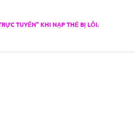
RỰC TUYẾN” KHI NẠP THẺ BỊ LỖI.