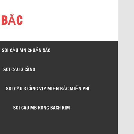
 BẮC
SOI CẦU MN CHUẨN XÁC
SOI CẦU 3 CÀNG
SOI CẦU 3 CÀNG VIP MIỀN BẮC MIỄN PHÍ
SOI CAU MB RONG BACH KIM