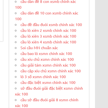
cầu dàn đề 8 con xsmb chính xác
100
cầu dàn đề 10 con xsmb chính xác
100
cầu đề đầu đuôi xsmb chính xác 100
cầu lô xiên 2 xsmb chính xác 100
cầu lô xiên 3 xsmb chính xác 100
cầu lô xiên 4 xsmb chính xác 100
Soi cầu MN chuẩn xác
cầu bao lô xsmn chính xác 100
cầu xíu chủ xsmn chính xác 100
cầu giải tám xsmn chính xác 100
cầu cặp xíu chủ xsmn chính xác 100
lô 3 số xsmn chính xác 100
cầu đặc biệt xsmn chính xác 100
sớ đầu đuôi giải đặc biệt xsmn chính
xác 100
cầu sớ đầu đuôi giải 8 xsmn chính
xác 100