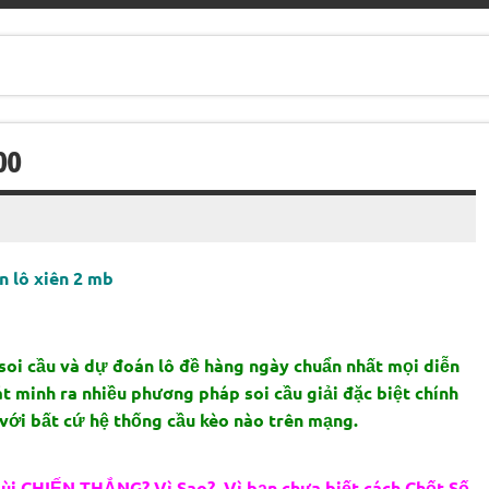
00
ăn lô xiên 2 mb
 soi cầu và dự đoán lô đề hàng ngày chuẩn nhất mọi diễn
t minh ra nhiều phương pháp soi cầu giải đặc biệt chính
 với bất cứ hệ thống cầu kèo nào trên mạng.
ùi CHIẾN THẮNG? Vì Sao?. Vì bạn chưa biết cách Chốt Số