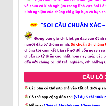
và chưa có kinh nghiệm trong lĩnh vực Soi Lô 
kinh nghiệm của chúng tôi giúp bạn và bạn chỉ
“SOI CẦU CHUẨN XÁC –
Đừng bao giờ chỉ biết gù đầu vào đánh 
người đầu tư thông minh.
Số chuẩn thì chúng t
chúng tôi cam kết bạn sẽ gỡ đủ vốn ngay sa
chuẩn có tỷ lệ ăn cao nhất hôm nay giúp các b
đến với chúng tôi để trải nghiêm, với những
CẦU LÔ 
Các bạn có thể nạp thẻ vào tất cả thời gian
Có thể nạp cộng dồn thẻ
(Ví dụ 5 cái 100k t
Hỗ trợ :
Viettel, Mobiphone, Vinaphone