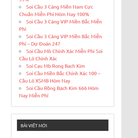
Soi Cầu 3 Càng Miền Nam Cực
Chuẩn Miễn Phí Hôm Nay 100%
Soi Cầu 3 Càng VIP Miền Bắc Miễn
Phí
Soi Cầu 3 Càng VIP Miền Bắc Miễn
Phí – Dự Đoán 247
Soi Cầu Mb Chính Xác Miễn Phí Soi
Cầu Lô Chính Xác
Soi Cau Mb Rong Bach Kim
Soi Cầu Miền Bắc Chính Xác 100 –
Cầu Lô XSMB Hôm Nay
Soi Cầu Rồng Bạch Kim 666 Hôm
Nay Miễn Phí
BÀI VIẾT MỚI