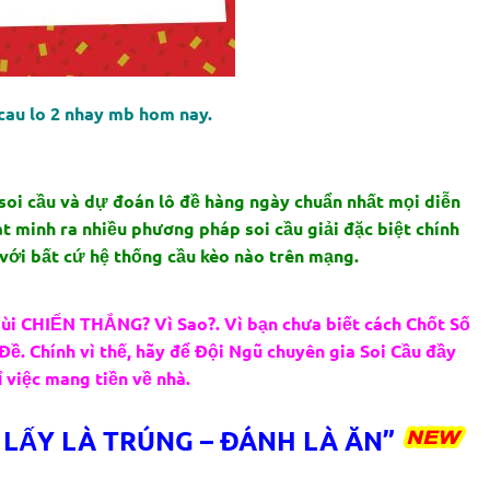
 cau lo 2 nhay mb hom nay.
 soi cầu và dự đoán lô đề hàng ngày chuẩn nhất mọi diễn
t minh ra nhiều phương pháp soi cầu giải đặc biệt chính
 với bất cứ hệ thống cầu kèo nào trên mạng.
ùi CHIẾN THẮNG? Vì Sao?. Vì bạn chưa biết cách Chốt Số
Đề. Chính vì thế, hãy để Đội Ngũ chuyên gia Soi Cầu đầy
 việc mang tiền về nhà.
 LẤY LÀ TRÚNG – ĐÁNH LÀ ĂN”