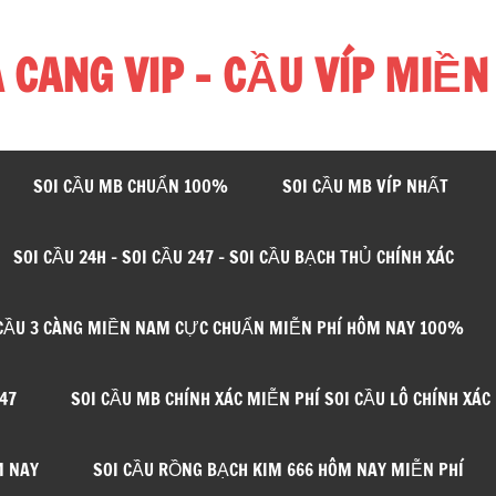
 CANG VIP – CẦU VÍP MIỀN
SOI CẦU MB CHUẨN 100%
SOI CẦU MB VÍP NHẤT
SOI CẦU 24H – SOI CẦU 247 – SOI CẦU BẠCH THỦ CHÍNH XÁC
 CẦU 3 CÀNG MIỀN NAM CỰC CHUẨN MIỄN PHÍ HÔM NAY 100%
47
SOI CẦU MB CHÍNH XÁC MIỄN PHÍ SOI CẦU LÔ CHÍNH XÁC
M NAY
SOI CẦU RỒNG BẠCH KIM 666 HÔM NAY MIỄN PHÍ