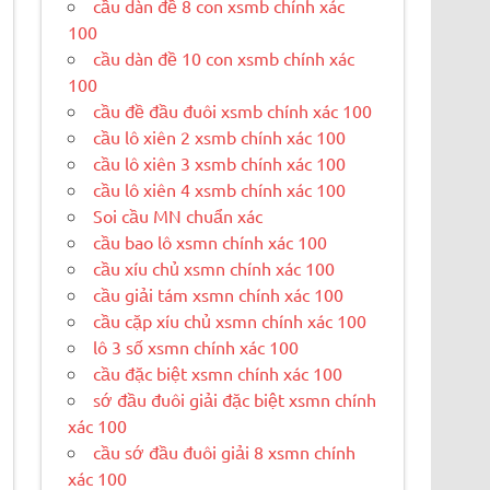
cầu dàn đề 8 con xsmb chính xác
100
cầu dàn đề 10 con xsmb chính xác
100
cầu đề đầu đuôi xsmb chính xác 100
cầu lô xiên 2 xsmb chính xác 100
cầu lô xiên 3 xsmb chính xác 100
cầu lô xiên 4 xsmb chính xác 100
Soi cầu MN chuẩn xác
cầu bao lô xsmn chính xác 100
cầu xíu chủ xsmn chính xác 100
cầu giải tám xsmn chính xác 100
cầu cặp xíu chủ xsmn chính xác 100
lô 3 số xsmn chính xác 100
cầu đặc biệt xsmn chính xác 100
sớ đầu đuôi giải đặc biệt xsmn chính
xác 100
cầu sớ đầu đuôi giải 8 xsmn chính
xác 100