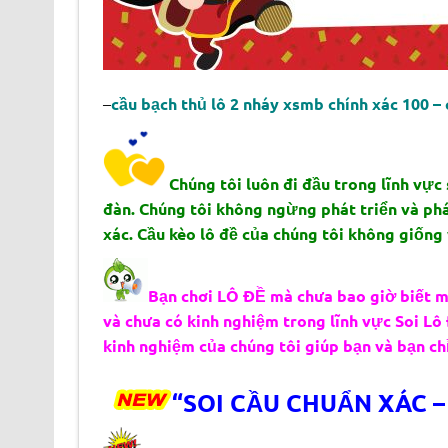
–
cầu bạch thủ lô 2 nháy xsmb chính xác 100 –
Chúng tôi luôn đi đầu trong lĩnh vực
đàn. Chúng tôi không ngừng phát triển và phá
xác. Cầu kèo lô đề của chúng tôi không giống
Bạn chơi LÔ ĐỀ mà chưa bao giờ biết m
và chưa có kinh nghiệm trong lĩnh vực Soi Lô 
kinh nghiệm của chúng tôi giúp bạn và bạn chỉ
“SOI CẦU CHUẨN XÁC –