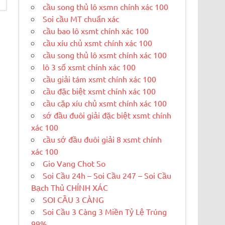
cầu song thủ lô xsmn chính xác 100
Soi cầu MT chuẩn xác
cầu bao lô xsmt chính xác 100
cầu xíu chủ xsmt chính xác 100
cầu song thủ lô xsmt chính xác 100
lô 3 số xsmt chính xác 100
cầu giải tám xsmt chính xác 100
cầu đặc biệt xsmt chính xác 100
cầu cặp xíu chủ xsmt chính xác 100
sớ đầu đuôi giải đặc biệt xsmt chính
xác 100
cầu sớ đầu đuôi giải 8 xsmt chính
xác 100
Gio Vang Chot So
Soi Cầu 24h – Soi Cầu 247 – Soi Cầu
Bạch Thủ CHÍNH XÁC
SOI CẦU 3 CÀNG
Soi Cầu 3 Càng 3 Miền Tỷ Lệ Trúng
99%