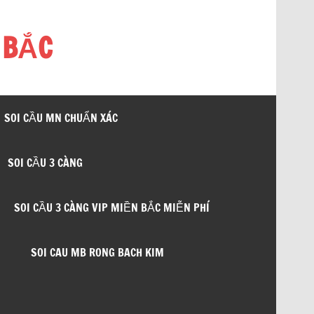
 BẮC
SOI CẦU MN CHUẨN XÁC
SOI CẦU 3 CÀNG
SOI CẦU 3 CÀNG VIP MIỀN BẮC MIỄN PHÍ
SOI CAU MB RONG BACH KIM