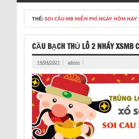
THẺ:
SOI CẦU MB MIỄN PHÍ NGÀY HÔM NAY 
CẦU BẠCH THỦ LÔ 2 NHÁY XSMB C
14/04/2021
admin