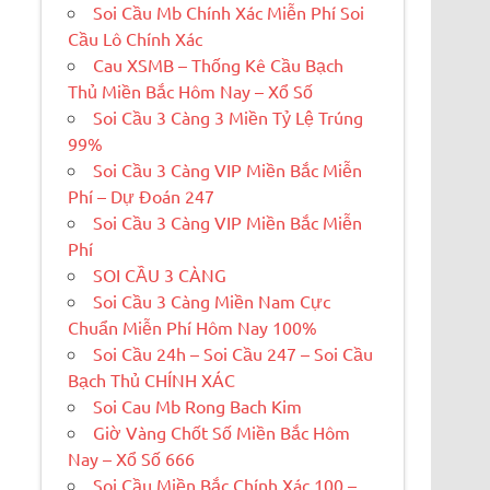
Soi Cầu Mb Chính Xác Miễn Phí Soi
Cầu Lô Chính Xác
Cau XSMB – Thống Kê Cầu Bạch
Thủ Miền Bắc Hôm Nay – Xổ Số
Soi Cầu 3 Càng 3 Miền Tỷ Lệ Trúng
99%
Soi Cầu 3 Càng VIP Miền Bắc Miễn
Phí – Dự Đoán 247
Soi Cầu 3 Càng VIP Miền Bắc Miễn
Phí
SOI CẦU 3 CÀNG
Soi Cầu 3 Càng Miền Nam Cực
Chuẩn Miễn Phí Hôm Nay 100%
Soi Cầu 24h – Soi Cầu 247 – Soi Cầu
Bạch Thủ CHÍNH XÁC
Soi Cau Mb Rong Bach Kim
Giờ Vàng Chốt Số Miền Bắc Hôm
Nay – Xổ Số 666
Soi Cầu Miền Bắc Chính Xác 100 –