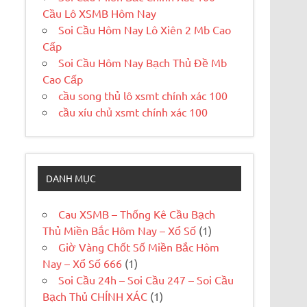
Cầu Lô XSMB Hôm Nay
Soi Cầu Hôm Nay Lô Xiên 2 Mb Cao
Cấp
Soi Cầu Hôm Nay Bạch Thủ Đề Mb
Cao Cấp
cầu song thủ lô xsmt chính xác 100
cầu xíu chủ xsmt chính xác 100
DANH MỤC
Cau XSMB – Thống Kê Cầu Bạch
Thủ Miền Bắc Hôm Nay – Xổ Số
(1)
Giờ Vàng Chốt Số Miền Bắc Hôm
Nay – Xổ Số 666
(1)
Soi Cầu 24h – Soi Cầu 247 – Soi Cầu
Bạch Thủ CHÍNH XÁC
(1)