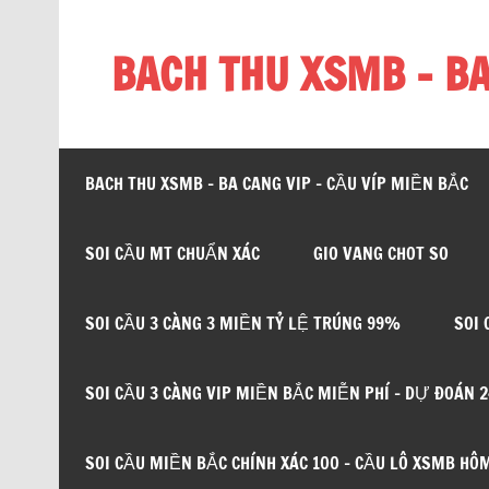
Skip
to
content
BACH THU XSMB – BA
Hãy để chúng tôi giúp bạn chiến thắng mỗi ngày
BACH THU XSMB – BA CANG VIP – CẦU VÍP MIỀN BẮC
SOI CẦU MT CHUẨN XÁC
GIO VANG CHOT SO
SOI CẦU 3 CÀNG 3 MIỀN TỶ LỆ TRÚNG 99%
SOI
SOI CẦU 3 CÀNG VIP MIỀN BẮC MIỄN PHÍ – DỰ ĐOÁN 2
SOI CẦU MIỀN BẮC CHÍNH XÁC 100 – CẦU LÔ XSMB HÔ