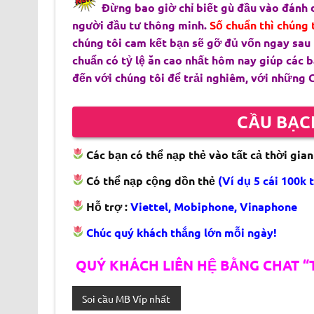
Đừng bao giờ chỉ biết gù đầu vào đánh 
người đầu tư thông minh.
Số chuẩn thì chúng t
chúng tôi cam kết bạn sẽ gỡ đủ vốn ngay sa
chuẩn có tỷ lệ ăn cao nhất hôm nay giúp các b
đến với chúng tôi để trải nghiêm, với những
CẦU BẠC
Các bạn có thể nạp thẻ vào tất cả thời gian
Có thể nạp cộng dồn thẻ
(Ví dụ 5 cái 100k t
Hỗ trợ :
Viettel, Mobiphone, Vinaphone
Chúc quý khách thắng lớn mỗi ngày!
QUÝ KHÁCH LIÊN HỆ BẰNG CHAT “T
Soi cầu MB Víp nhất