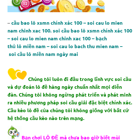
–
cầu bao lô xsmn chính xác 100 – soi cau lo mien
nam chinh xac 100. soi cầu bao lô xsmn chính xác 100
– soi cau lo mien nam chinh xac 100 – bạch
thủ lô miền nam – soi cau lo bach thu mien nam –
soi cầu lô miền nam ngày mai
Chúng tôi luôn đi đầu trong lĩnh vực soi cầu
và dự đoán lô đề hàng ngày chuẩn nhất mọi diễn
đàn. Chúng tôi không ngừng phát triển và phát minh
ra nhiều phương pháp soi cầu giải đặc biệt chính xác.
Cầu kèo lô đề của chúng tôi không giống với bất cứ
hệ thống cầu kèo nào trên mạng.
Bạn chơi LÔ ĐỀ mà chưa bao giờ biết mùi