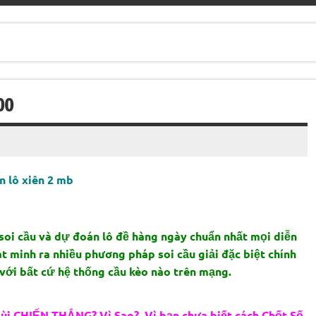
00
ăn lô xiên 2 mb
 soi cầu và dự đoán lô đề hàng ngày chuẩn nhất mọi diễn
t minh ra nhiều phương pháp soi cầu giải đặc biệt chính
 với bất cứ hệ thống cầu kèo nào trên mạng.
ùi CHIẾN THẮNG? Vì Sao?. Vì bạn chưa biết cách Chốt Số