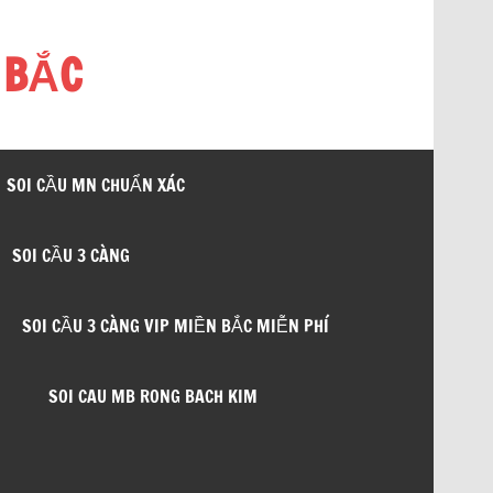
 BẮC
SOI CẦU MN CHUẨN XÁC
SOI CẦU 3 CÀNG
SOI CẦU 3 CÀNG VIP MIỀN BẮC MIỄN PHÍ
SOI CAU MB RONG BACH KIM