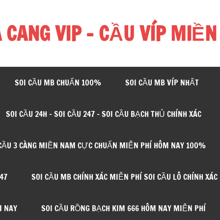
 CANG VIP – CẦU VÍP MIỀN
SOI CẦU MB CHUẨN 100%
SOI CẦU MB VÍP NHẤT
SOI CẦU 24H – SOI CẦU 247 – SOI CẦU BẠCH THỦ CHÍNH XÁC
 CẦU 3 CÀNG MIỀN NAM CỰC CHUẨN MIỄN PHÍ HÔM NAY 100%
47
SOI CẦU MB CHÍNH XÁC MIỄN PHÍ SOI CẦU LÔ CHÍNH XÁC
M NAY
SOI CẦU RỒNG BẠCH KIM 666 HÔM NAY MIỄN PHÍ