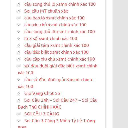
cầu song thủ lô xsmn chính xác 100
Soi cầu MT chuẩn xác
cầu bao lô xsmt chính xác 100
cầu xíu chủ xsmt chính xác 100
cầu song thủ lô xsmt chính xác 100
lô 3 số xsmt chính xác 100
cầu giải tám xsmt chính xác 100
cầu đặc biệt xsmt chính xác 100
cầu cặp xíu chủ xsmt chính xác 100
sớ đầu đuôi giải đặc biệt xsmt chính
xác 100
cầu sớ đầu đuôi giải 8 xsmt chính
xác 100
Gio Vang Chot So
Soi Cầu 24h – Soi Cầu 247 – Soi Cầu
Bạch Thủ CHÍNH XÁC
SOI CẦU 3 CÀNG
Soi Cầu 3 Càng 3 Miền Tỷ Lệ Trúng
99%