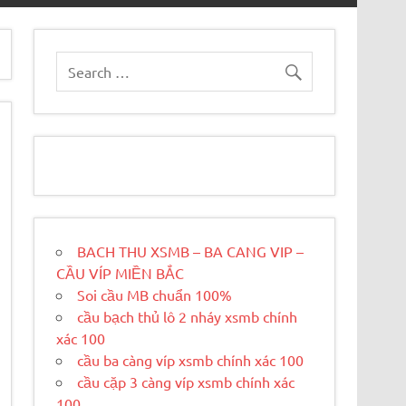
BACH THU XSMB – BA CANG VIP –
CẦU VÍP MIỀN BẮC
Soi cầu MB chuẩn 100%
cầu bạch thủ lô 2 nháy xsmb chính
xác 100
cầu ba càng víp xsmb chính xác 100
cầu cặp 3 càng víp xsmb chính xác
100