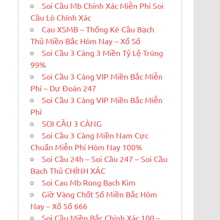
Soi Cầu Mb Chính Xác Miễn Phí Soi
Cầu Lô Chính Xác
Cau XSMB – Thống Kê Cầu Bạch
Thủ Miền Bắc Hôm Nay – Xổ Số
Soi Cầu 3 Càng 3 Miền Tỷ Lệ Trúng
99%
Soi Cầu 3 Càng VIP Miền Bắc Miễn
Phí – Dự Đoán 247
Soi Cầu 3 Càng VIP Miền Bắc Miễn
Phí
SOI CẦU 3 CÀNG
Soi Cầu 3 Càng Miền Nam Cực
Chuẩn Miễn Phí Hôm Nay 100%
Soi Cầu 24h – Soi Cầu 247 – Soi Cầu
Bạch Thủ CHÍNH XÁC
Soi Cau Mb Rong Bach Kim
Giờ Vàng Chốt Số Miền Bắc Hôm
Nay – Xổ Số 666
Soi Cầu Miền Bắc Chính Xác 100 –