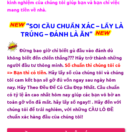
kinh nghiệm của chúng tôi giúp bạn và bạn chỉ việc
mang tiền về nhà.
“SOI CẦU CHUẨN XÁC – LẤY LÀ
TRÚNG – ĐÁNH LÀ ĂN”
Đừng bao giờ chỉ biết gù đầu vào đánh dù
không biết đến chiến thắng??? Hãy trở thành những
người đầu tư thông minh.
Số chuẩn thì chúng tôi có
=> Bạn thì có tiền
. Hãy lấy số của chúng tôi và chúng
tôi cam kết bạn sẽ gỡ đủ vốn ngay sau ngày hôm
nay. Hãy Theo Đều Để Có Cầu Đẹp Nhất. Cầu chuẩn
có tỷ lệ ăn cao nhất hôm nay giúp các bạn vô bờ an
toàn gỡ vốn đã mất. hãy lấy số ngay!! . Hãy đến với
chúng tôi để trải nghiêm, với những CẦU LÔ ĐỀ
chuẩn xác hàng đầu của chúng tôi!