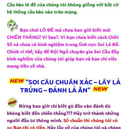
Cầu kèo lô đề của chúng tôi không giống với bất cứ
hệ thống cầu kèo nào trên mạng.
Bạn chơi LÔ ĐỀ mà chưa bao giờ biết mùi
CHIẾN THẮNG? Vì Sao?. Vì bạn chưa biết cách Chốt
Số và chưa có kinh nghiệm trong lĩnh vực Soi Lô Đề.
Chính vì thế, hãy để Đội Ngũ chuyên gia Soi Cầu đầy
kinh nghiệm của chúng tôi giúp bạn và bạn chỉ việc
mang tiền về nhà.
“SOI CẦU CHUẨN XÁC – LẤY LÀ
TRÚNG – ĐÁNH LÀ ĂN”
Đừng bao giờ chỉ biết gù đầu vào đánh dù
không biết đến chiến thắng??? Hãy trở thành những
người đầu tư thông minh.
Số chuẩn thì chúng tôi có
=> Bạn thì có tiền
. Hãy lấy số của chúng tôi và chúng