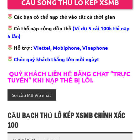
CẦU SONG THỦ LÔ KÉP XSMB
Các bạn có thể nạp thẻ vào tất cả thời gian
Có thể nạp cộng dồn thẻ
(Ví dụ 5 cái 100k thì nạp
5 lần)
Hỗ trợ :
Viettel, Mobiphone, Vinaphone
Chúc quý khách thắng lớn mỗi ngày!
QUÝ KHÁCH LIÊN HỆ BẰNG CHAT “TRỰC
TUYẾN” KHI NẠP THẺ BỊ LỖI.
Soi cầu MB Víp nhất
CẦU BẠCH THỦ LÔ KÉP XSMB CHÍNH XÁC
100