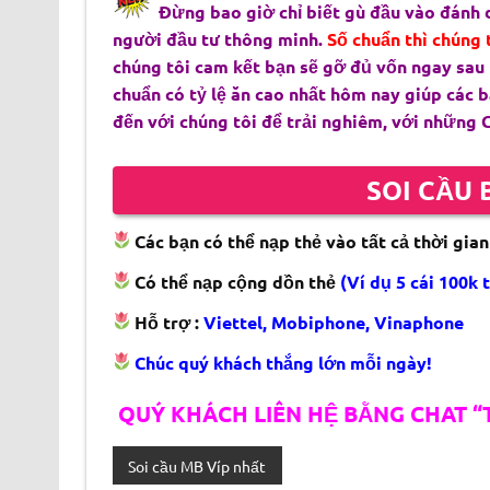
Đừng bao giờ chỉ biết gù đầu vào đánh 
người đầu tư thông minh.
Số chuẩn thì chúng t
chúng tôi cam kết bạn sẽ gỡ đủ vốn ngay sa
chuẩn có tỷ lệ ăn cao nhất hôm nay giúp các b
đến với chúng tôi để trải nghiêm, với những
SOI CẦU 
Các bạn có thể nạp thẻ vào tất cả thời gian
Có thể nạp cộng dồn thẻ
(Ví dụ 5 cái 100k t
Hỗ trợ :
Viettel, Mobiphone, Vinaphone
Chúc quý khách thắng lớn mỗi ngày!
QUÝ KHÁCH LIÊN HỆ BẰNG CHAT “T
Soi cầu MB Víp nhất