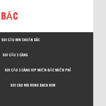
 BẮC
SOI CẦU MN CHUẨN XÁC
SOI CẦU 3 CÀNG
SOI CẦU 3 CÀNG VIP MIỀN BẮC MIỄN PHÍ
SOI CAU MB RONG BACH KIM