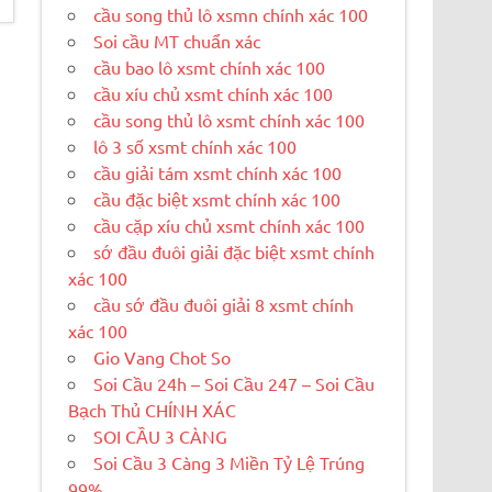
cầu song thủ lô xsmn chính xác 100
Soi cầu MT chuẩn xác
cầu bao lô xsmt chính xác 100
cầu xíu chủ xsmt chính xác 100
cầu song thủ lô xsmt chính xác 100
lô 3 số xsmt chính xác 100
cầu giải tám xsmt chính xác 100
cầu đặc biệt xsmt chính xác 100
cầu cặp xíu chủ xsmt chính xác 100
sớ đầu đuôi giải đặc biệt xsmt chính
xác 100
cầu sớ đầu đuôi giải 8 xsmt chính
xác 100
Gio Vang Chot So
Soi Cầu 24h – Soi Cầu 247 – Soi Cầu
Bạch Thủ CHÍNH XÁC
SOI CẦU 3 CÀNG
Soi Cầu 3 Càng 3 Miền Tỷ Lệ Trúng
99%