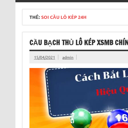
THẺ:
SOI CẦU LÔ KÉP 24H
CẦU BẠCH THỦ LÔ KÉP XSMB CHÍN
15/04/2021
admin