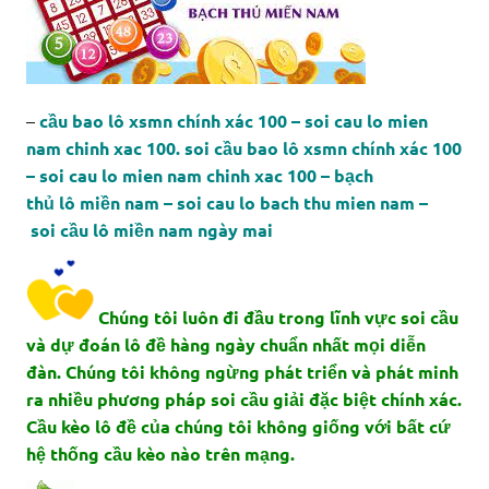
–
cầu bao lô xsmn chính xác 100 – soi cau lo mien
nam chinh xac 100. soi cầu bao lô xsmn chính xác 100
– soi cau lo mien nam chinh xac 100 – bạch
thủ lô miền nam – soi cau lo bach thu mien nam –
soi cầu lô miền nam ngày mai
Chúng tôi luôn đi đầu trong lĩnh vực soi cầu
và dự đoán lô đề hàng ngày chuẩn nhất mọi diễn
đàn. Chúng tôi không ngừng phát triển và phát minh
ra nhiều phương pháp soi cầu giải đặc biệt chính xác.
Cầu kèo lô đề của chúng tôi không giống với bất cứ
hệ thống cầu kèo nào trên mạng.