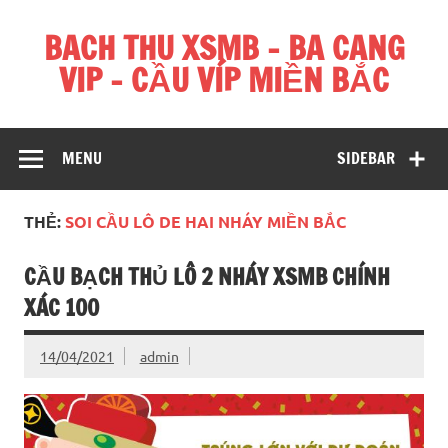
Skip
to
BACH THU XSMB – BA CANG
content
VIP – CẦU VÍP MIỀN BẮC
Hãy để chúng tôi giúp bạn chiến thắng mỗi ngày
MENU
SIDEBAR
THẺ:
SOI CẦU LÔ DE HAI NHÁY MIỀN BẮC
CẦU BẠCH THỦ LÔ 2 NHÁY XSMB CHÍNH
XÁC 100
14/04/2021
admin