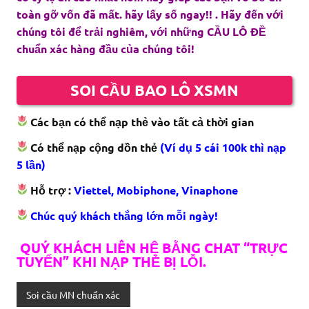
toàn gỡ vốn đã mất. hãy lấy số ngay!! . Hãy đến với
chúng tôi để trải nghiêm, với những CẦU LÔ ĐỀ
chuẩn xác hàng đầu của chúng tôi!
SOI CẦU BAO LÔ XSMN
Các bạn có thể nạp thẻ vào tất cả thời gian
Có thể nạp cộng dồn thẻ
(Ví dụ 5 cái 100k thì nạp
5 lần)
Hỗ trợ :
Viettel, Mobiphone, Vinaphone
Chúc quý khách thắng lớn mỗi ngày!
QUÝ KHÁCH LIÊN HỆ BẰNG CHAT “TRỰC
TUYẾN” KHI NẠP THẺ BỊ LỖI.
Soi cầu MN chuẩn xác