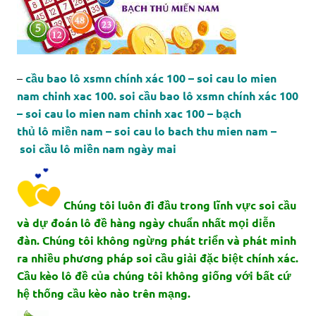
–
cầu bao lô xsmn chính xác 100 – soi cau lo mien
nam chinh xac 100. soi cầu bao lô xsmn chính xác 100
– soi cau lo mien nam chinh xac 100 – bạch
thủ lô miền nam – soi cau lo bach thu mien nam –
soi cầu lô miền nam ngày mai
Chúng tôi luôn đi đầu trong lĩnh vực soi cầu
và dự đoán lô đề hàng ngày chuẩn nhất mọi diễn
đàn. Chúng tôi không ngừng phát triển và phát minh
ra nhiều phương pháp soi cầu giải đặc biệt chính xác.
Cầu kèo lô đề của chúng tôi không giống với bất cứ
hệ thống cầu kèo nào trên mạng.