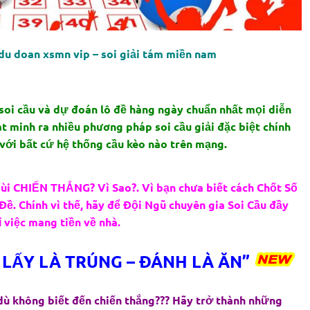
 du doan xsmn vip – soi giải tám miền nam
 soi cầu và dự đoán lô đề hàng ngày chuẩn nhất mọi diễn
t minh ra nhiều phương pháp soi cầu giải đặc biệt chính
 với bất cứ hệ thống cầu kèo nào trên mạng.
ùi CHIẾN THẮNG? Vì Sao?. Vì bạn chưa biết cách Chốt Số
Đề. Chính vì thế, hãy để Đội Ngũ chuyên gia Soi Cầu đầy
 việc mang tiền về nhà.
 LẤY LÀ TRÚNG – ĐÁNH LÀ ĂN”
dù không biết đến chiến thắng??? Hãy trở thành những