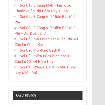
Soi Cầu 3 Càng Miền Nam Cực
Chuẩn Miễn Phí Hôm Nay 100%
Soi Cầu 3 Càng VIP Miền Bắc Miễn
Phí
Soi Cầu 3 Càng VIP Miền Bắc Miễn
Phí – Dự Đoán 247
Soi Cầu Mb Chính Xác Miễn Phí Soi
Cầu Lô Chính Xác
Soi Cau Mb Rong Bach Kim
Soi Cầu Miền Bắc Chính Xác 100 –
Cầu Lô XSMB Hôm Nay
Soi Cầu Rồng Bạch Kim 666 Hôm
Nay Miễn Phí
BÀI VIẾT MỚI