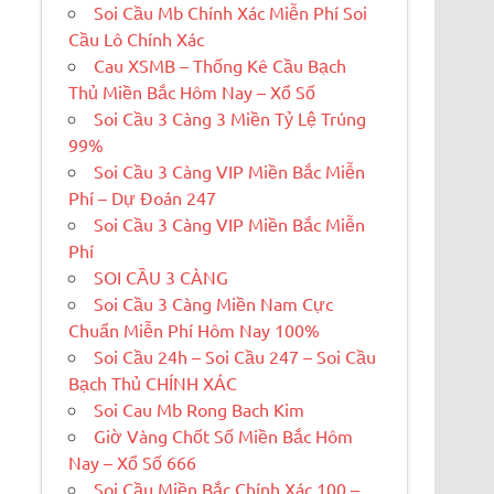
Soi Cầu Mb Chính Xác Miễn Phí Soi
Cầu Lô Chính Xác
Cau XSMB – Thống Kê Cầu Bạch
Thủ Miền Bắc Hôm Nay – Xổ Số
Soi Cầu 3 Càng 3 Miền Tỷ Lệ Trúng
99%
Soi Cầu 3 Càng VIP Miền Bắc Miễn
Phí – Dự Đoán 247
Soi Cầu 3 Càng VIP Miền Bắc Miễn
Phí
SOI CẦU 3 CÀNG
Soi Cầu 3 Càng Miền Nam Cực
Chuẩn Miễn Phí Hôm Nay 100%
Soi Cầu 24h – Soi Cầu 247 – Soi Cầu
Bạch Thủ CHÍNH XÁC
Soi Cau Mb Rong Bach Kim
Giờ Vàng Chốt Số Miền Bắc Hôm
Nay – Xổ Số 666
Soi Cầu Miền Bắc Chính Xác 100 –