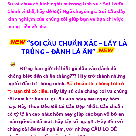
Số và chưa có kinh nghiệm trong lĩnh vực Soi Lô Đề.
Chính vì thế, hãy để Đội Ngũ chuyên gia Soi Cầu đầy
kinh nghiệm của chúng tôi giúp bạn và bạn chỉ việc
mang tiền về nhà.
“SOI CẦU CHUẨN XÁC – LẤY LÀ
TRÚNG – ĐÁNH LÀ ĂN”
Đừng bao giờ chỉ biết gù đầu vào đánh dù
không biết đến chiến thắng??? Hãy trở thành những
người đầu tư thông minh.
Số chuẩn thì chúng tôi có
=> Bạn thì có tiền
. Hãy lấy số của chúng tôi và chúng
tôi cam kết bạn sẽ gỡ đủ vốn ngay sau ngày hôm
nay. Hãy Theo Đều Để Có Cầu Đẹp Nhất. Cầu chuẩn
có tỷ lệ ăn cao nhất hôm nay giúp các bạn vô bờ an
toàn gỡ vốn đã mất. hãy lấy số ngay!! . Hãy đến với
chúng tôi để trải nghiêm, với những CẦU LÔ ĐỀ