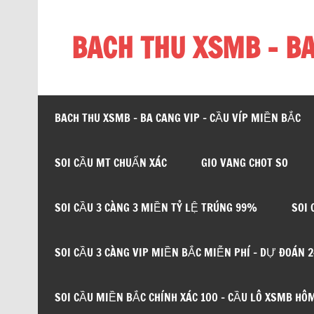
Skip
to
content
BACH THU XSMB – BA
Hãy để chúng tôi giúp bạn chiến thắng mỗi ngày
BACH THU XSMB – BA CANG VIP – CẦU VÍP MIỀN BẮC
SOI CẦU MT CHUẨN XÁC
GIO VANG CHOT SO
SOI CẦU 3 CÀNG 3 MIỀN TỶ LỆ TRÚNG 99%
SOI
SOI CẦU 3 CÀNG VIP MIỀN BẮC MIỄN PHÍ – DỰ ĐOÁN 2
SOI CẦU MIỀN BẮC CHÍNH XÁC 100 – CẦU LÔ XSMB HÔ