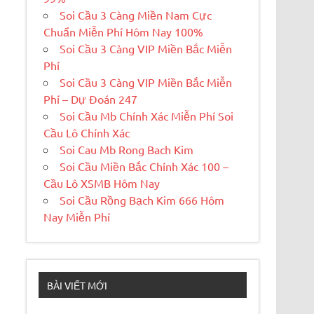
Soi Cầu 3 Càng Miền Nam Cực
Chuẩn Miễn Phí Hôm Nay 100%
Soi Cầu 3 Càng VIP Miền Bắc Miễn
Phí
Soi Cầu 3 Càng VIP Miền Bắc Miễn
Phí – Dự Đoán 247
Soi Cầu Mb Chính Xác Miễn Phí Soi
Cầu Lô Chính Xác
Soi Cau Mb Rong Bach Kim
Soi Cầu Miền Bắc Chính Xác 100 –
Cầu Lô XSMB Hôm Nay
Soi Cầu Rồng Bạch Kim 666 Hôm
Nay Miễn Phí
BÀI VIẾT MỚI