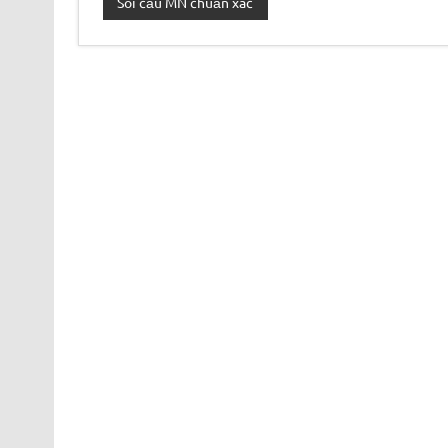
Soi cầu MN chuẩn xác