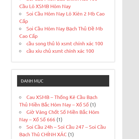
Cầu Lô XSMB Hôm Nay
Soi Cầu Hôm Nay Lô Xiên 2 Mb Cao
Cấp
Soi Cầu Hôm Nay Bạch Thủ Đề Mb
Cao Cấp
cầu song thủ lô xsmt chính xác 100
cầu xíu chủ xsmt chính xác 100
DANH MỤC
Cau XSMB – Thống Kê Cầu Bạch
Thủ Miền Bắc Hôm Nay – Xổ Số
(1)
Giờ Vàng Chốt Số Miền Bắc Hôm
Nay – Xổ Số 666
(1)
Soi Cầu 24h – Soi Cầu 247 – Soi Cầu
Bạch Thủ CHÍNH XÁC
(1)