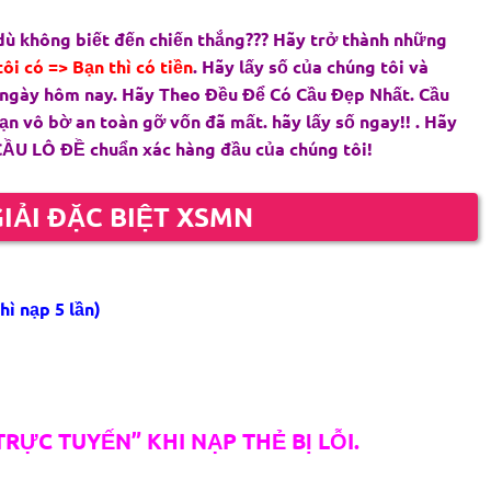
dù không biết đến chiến thắng??? Hãy trở thành những
ôi có => Bạn thì có tiền
. Hãy lấy số của chúng tôi và
u ngày hôm nay. Hãy Theo Đều Để Có Cầu Đẹp Nhất. Cầu
ạn vô bờ an toàn gỡ vốn đã mất. hãy lấy số ngay!! . Hãy
 CẦU LÔ ĐỀ chuẩn xác hàng đầu của chúng tôi!
IẢI ĐẶC BIỆT XSMN
hì nạp 5 lần)
RỰC TUYẾN” KHI NẠP THẺ BỊ LỖI.