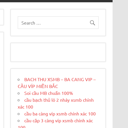
BACH THU XSMB – BA CANG VIP –
CẦU VÍP MIỀN BẮC
Soi cầu MB chuẩn 100%
cầu bạch thủ lô 2 nháy xsmb chính
xác 100
cầu ba càng víp xsmb chính xác 100
cầu cặp 3 càng víp xsmb chính xác
100