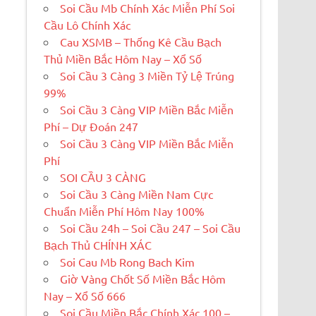
Soi Cầu Mb Chính Xác Miễn Phí Soi
Cầu Lô Chính Xác
Cau XSMB – Thống Kê Cầu Bạch
Thủ Miền Bắc Hôm Nay – Xổ Số
Soi Cầu 3 Càng 3 Miền Tỷ Lệ Trúng
99%
Soi Cầu 3 Càng VIP Miền Bắc Miễn
Phí – Dự Đoán 247
Soi Cầu 3 Càng VIP Miền Bắc Miễn
Phí
SOI CẦU 3 CÀNG
Soi Cầu 3 Càng Miền Nam Cực
Chuẩn Miễn Phí Hôm Nay 100%
Soi Cầu 24h – Soi Cầu 247 – Soi Cầu
Bạch Thủ CHÍNH XÁC
Soi Cau Mb Rong Bach Kim
Giờ Vàng Chốt Số Miền Bắc Hôm
Nay – Xổ Số 666
Soi Cầu Miền Bắc Chính Xác 100 –