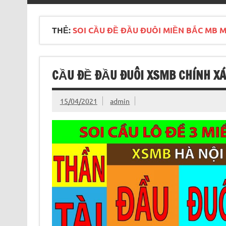
THẺ:
SOI CẦU ĐỀ ĐẦU ĐUÔI MIỀN BẮC MB M
CẦU ĐỀ ĐẦU ĐUÔI XSMB CHÍNH XÁ
15/04/2021
admin