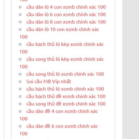
cầu dàn lô 4 con xsmb chính xác 100
cầu dàn lô 6 con xsmb chính xác 100
cầu dàn lô 8 con xsmb chính xác 100
cầu dàn lô 10 con xsmb chính xác
100
cầu bạch thủ lô kép xsmb chính xác
100
cầu song thủ lô kép xsmb chính xác
100
cầu song thủ lô xsmb chính xác 100
Soi cầu MB Víp nhất
cầu bạch thủ lô xsmb chính xác 100
cầu bạch thủ đề xsmb chính xác 100
cầu song thủ đề xsmb chính xác 100
cầu dàn đề 4 con xsmb chính xác
100
cầu dàn đề 6 con xsmb chính xác
100