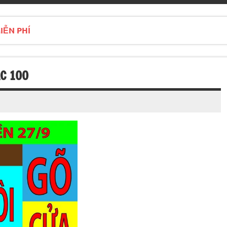
IỄN PHÍ
C 100