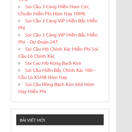
Soi Cầu 3 Càng Miền Nam Cực
Chuẩn Miễn Phí Hôm Nay 100%
Soi Cầu 3 Càng VIP Miền Bắc Miễn
Phí
Soi Cầu 3 Càng VIP Miền Bắc Miễn
Phí – Dự Đoán 247
Soi Cầu Mb Chính Xác Miễn Phí Soi
Cầu Lô Chính Xác
Soi Cau Mb Rong Bach Kim
Soi Cầu Miền Bắc Chính Xác 100 –
Cầu Lô XSMB Hôm Nay
Soi Cầu Rồng Bạch Kim 666 Hôm
Nay Miễn Phí
BÀI VIẾT MỚI