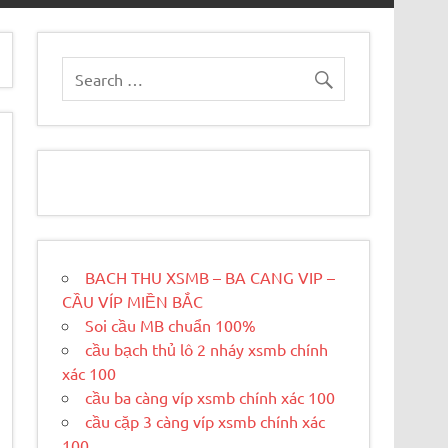
BACH THU XSMB – BA CANG VIP –
CẦU VÍP MIỀN BẮC
Soi cầu MB chuẩn 100%
cầu bạch thủ lô 2 nháy xsmb chính
xác 100
cầu ba càng víp xsmb chính xác 100
cầu cặp 3 càng víp xsmb chính xác
100