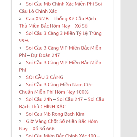
Soi Cầu Mb Chính Xác Miễn Phí Soi
Cầu Lô Chính Xác
Cau XSMB – Thống Kê Cầu Bạch
Thủ Miền Bắc Hôm Nay – Xổ Số
Soi Cầu 3 Càng 3 Miền Tỷ Lệ Trúng
99%
Soi Cầu 3 Càng VIP Miền Bắc Miễn
Phí – Dự Đoán 247
Soi Cầu 3 Càng VIP Miền Bắc Miễn
Phí
SOI CẦU 3 CÀNG
Soi Cầu 3 Càng Miền Nam Cực
Chuẩn Miễn Phí Hôm Nay 100%
Soi Cầu 24h – Soi Cầu 247 – Soi Cầu
Bạch Thủ CHÍNH XÁC
Soi Cau Mb Rong Bach Kim
Giờ Vàng Chốt Số Miền Bắc Hôm
Nay – Xổ Số 666
Soi Cầu Miền Bắc Chính Xác 100 –