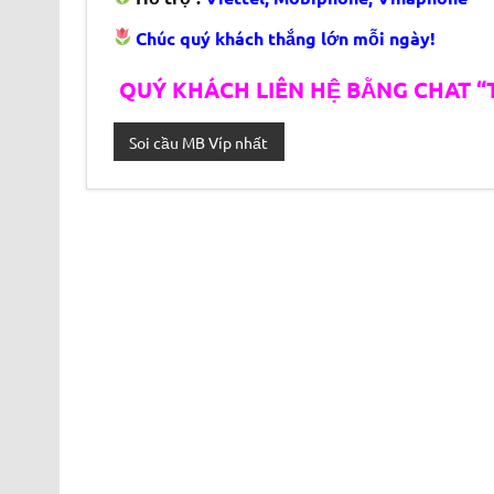
Chúc quý khách thắng lớn mỗi ngày!
QUÝ KHÁCH LIÊN HỆ BẰNG CHAT “T
Soi cầu MB Víp nhất