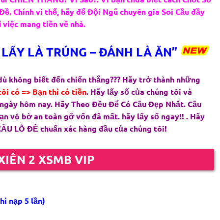
Đề. Chính vì thế, hãy để Đội Ngũ chuyên gia Soi Cầu đầy
 việc mang tiền về nhà.
 LẤY LÀ TRÚNG – ĐÁNH LÀ ĂN”
dù không biết đến chiến thắng??? Hãy trở thành những
ôi có => Bạn thì có tiền
. Hãy lấy số của chúng tôi và
u ngày hôm nay. Hãy Theo Đều Để Có Cầu Đẹp Nhất. Cầu
ạn vô bờ an toàn gỡ vốn đã mất. hãy lấy số ngay!! . Hãy
 CẦU LÔ ĐỀ chuẩn xác hàng đầu của chúng tôi!
XIÊN 2 XSMB VIP
hì nạp 5 lần)