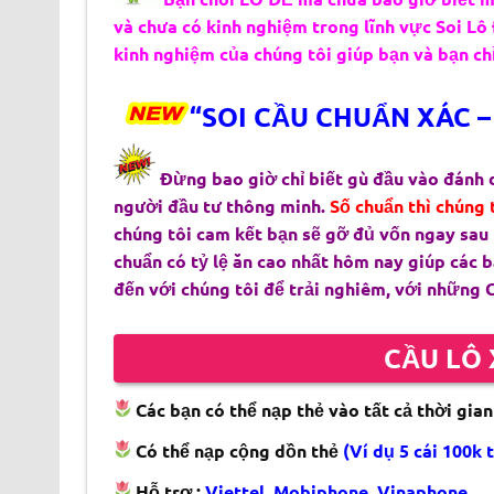
và chưa có kinh nghiệm trong lĩnh vực Soi Lô 
kinh nghiệm của chúng tôi giúp bạn và bạn chỉ
“SOI CẦU CHUẨN XÁC –
Đừng bao giờ chỉ biết gù đầu vào đánh 
người đầu tư thông minh.
Số chuẩn thì chúng t
chúng tôi cam kết bạn sẽ gỡ đủ vốn ngay sa
chuẩn có tỷ lệ ăn cao nhất hôm nay giúp các b
đến với chúng tôi để trải nghiêm, với những
CẦU LÔ 
Các bạn có thể nạp thẻ vào tất cả thời gian
Có thể nạp cộng dồn thẻ
(Ví dụ 5 cái 100k t
Hỗ trợ :
Viettel, Mobiphone, Vinaphone