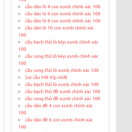
cầu dàn lô 4 con xsmb chính xác 100
cầu dàn lô 6 con xsmb chính xác 100
cầu dàn lô 8 con xsmb chính xác 100
cầu dàn lô 10 con xsmb chính xác
100
cầu bạch thủ lô kép xsmb chính xác
100
cầu song thủ lô kép xsmb chính xác
100
cầu song thủ lô xsmb chính xác 100
Soi cầu MB Víp nhất
cầu bạch thủ lô xsmb chính xác 100
cầu bạch thủ đề xsmb chính xác 100
cầu song thủ đề xsmb chính xác 100
cầu dàn đề 4 con xsmb chính xác
100
cầu dàn đề 6 con xsmb chính xác
100