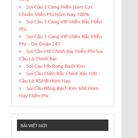
Soi Cầu 3 Càng Miền Nam Cực
Chuẩn Miễn Phí Hôm Nay 100%
Soi Cầu 3 Càng VIP Miền Bắc Miễn
Phí
Soi Cầu 3 Càng VIP Miền Bắc Miễn
Phí – Dự Đoán 247
Soi Cầu Mb Chính Xác Miễn Phí Soi
Cầu Lô Chính Xác
Soi Cau Mb Rong Bach Kim
Soi Cầu Miền Bắc Chính Xác 100 –
Cầu Lô XSMB Hôm Nay
Soi Cầu Rồng Bạch Kim 666 Hôm
Nay Miễn Phí
BÀI VIẾT MỚI