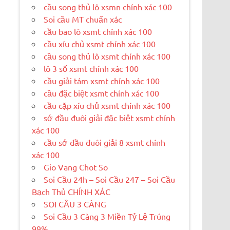
cầu song thủ lô xsmn chính xác 100
Soi cầu MT chuẩn xác
cầu bao lô xsmt chính xác 100
cầu xíu chủ xsmt chính xác 100
cầu song thủ lô xsmt chính xác 100
lô 3 số xsmt chính xác 100
cầu giải tám xsmt chính xác 100
cầu đặc biệt xsmt chính xác 100
cầu cặp xíu chủ xsmt chính xác 100
sớ đầu đuôi giải đặc biệt xsmt chính
xác 100
cầu sớ đầu đuôi giải 8 xsmt chính
xác 100
Gio Vang Chot So
Soi Cầu 24h – Soi Cầu 247 – Soi Cầu
Bạch Thủ CHÍNH XÁC
SOI CẦU 3 CÀNG
Soi Cầu 3 Càng 3 Miền Tỷ Lệ Trúng
99%