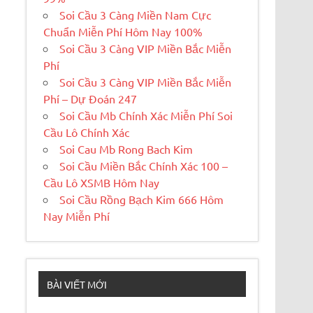
Soi Cầu 3 Càng Miền Nam Cực
Chuẩn Miễn Phí Hôm Nay 100%
Soi Cầu 3 Càng VIP Miền Bắc Miễn
Phí
Soi Cầu 3 Càng VIP Miền Bắc Miễn
Phí – Dự Đoán 247
Soi Cầu Mb Chính Xác Miễn Phí Soi
Cầu Lô Chính Xác
Soi Cau Mb Rong Bach Kim
Soi Cầu Miền Bắc Chính Xác 100 –
Cầu Lô XSMB Hôm Nay
Soi Cầu Rồng Bạch Kim 666 Hôm
Nay Miễn Phí
BÀI VIẾT MỚI