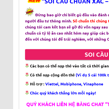
“SOI CẦU CHUẨN XÁC –
Đừng bao giờ chỉ biết gù đầu vào đánh 
người đầu tư thông minh.
Số chuẩn thì chúng t
chúng tôi cam kết bạn sẽ gỡ đủ vốn ngay sa
chuẩn có tỷ lệ ăn cao nhất hôm nay giúp các b
đến với chúng tôi để trải nghiêm, với những
SOI CẦU
Các bạn có thể nạp thẻ vào tất cả thời gian
Có thể nạp cộng dồn thẻ
(Ví dụ 5 cái 100k t
Hỗ trợ :
Viettel, Mobiphone, Vinaphone
Chúc quý khách thắng lớn mỗi ngày!
QUÝ KHÁCH LIÊN HỆ BẰNG CHAT “T