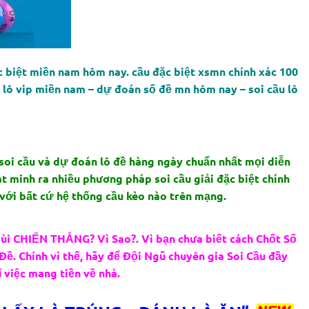
ặc biệt miền nam hôm nay. cầu đặc biệt xsmn chính xác 100
u lô vip miền nam – dự đoán số đề mn hôm nay – soi cầu lô
 soi cầu và dự đoán lô đề hàng ngày chuẩn nhất mọi diễn
t minh ra nhiều phương pháp soi cầu giải đặc biệt chính
 với bất cứ hệ thống cầu kèo nào trên mạng.
ùi CHIẾN THẮNG? Vì Sao?. Vì bạn chưa biết cách Chốt Số
Đề. Chính vì thế, hãy để Đội Ngũ chuyên gia Soi Cầu đầy
 việc mang tiền về nhà.