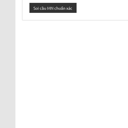
Soi cầu MN chuẩn xác