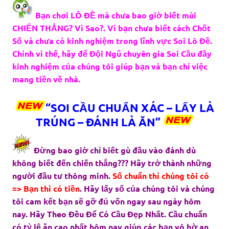
Bạn chơi LÔ ĐỀ mà chưa bao giờ biết mùi
CHIẾN THẮNG? Vì Sao?. Vì bạn chưa biết cách Chốt
Số và chưa có kinh nghiệm trong lĩnh vực Soi Lô Đề.
Chính vì thế, hãy để Đội Ngũ chuyên gia Soi Cầu đầy
kinh nghiệm của chúng tôi giúp bạn và bạn chỉ việc
mang tiền về nhà.
“SOI CẦU CHUẨN XÁC – LẤY LÀ
TRÚNG – ĐÁNH LÀ ĂN”
Đừng bao giờ chỉ biết gù đầu vào đánh dù
không biết đến chiến thắng??? Hãy trở thành những
người đầu tư thông minh.
Số chuẩn thì chúng tôi có
=> Bạn thì có tiền
. Hãy lấy số của chúng tôi và chúng
tôi cam kết bạn sẽ gỡ đủ vốn ngay sau ngày hôm
nay. Hãy Theo Đều Để Có Cầu Đẹp Nhất. Cầu chuẩn
có tỷ lệ ăn cao nhất hôm nay giúp các bạn vô bờ an