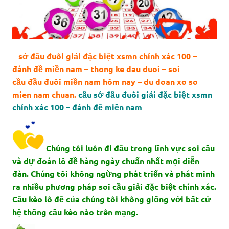
–
sớ đầu đuôi giải đặc biệt xsmn chính xác 100 –
đánh đề miền nam – thong ke dau duoi – soi
cầu đầu đuôi miền nam hôm nay – du doan xo so
mien nam chuan.
cầu sớ đầu đuôi giải đặc biệt xsmn
chính xác 100 – đánh đề miền nam
Chúng tôi luôn đi đầu trong lĩnh vực soi cầu
và dự đoán lô đề hàng ngày chuẩn nhất mọi diễn
đàn. Chúng tôi không ngừng phát triển và phát minh
ra nhiều phương pháp soi cầu giải đặc biệt chính xác.
Cầu kèo lô đề của chúng tôi không giống với bất cứ
hệ thống cầu kèo nào trên mạng.