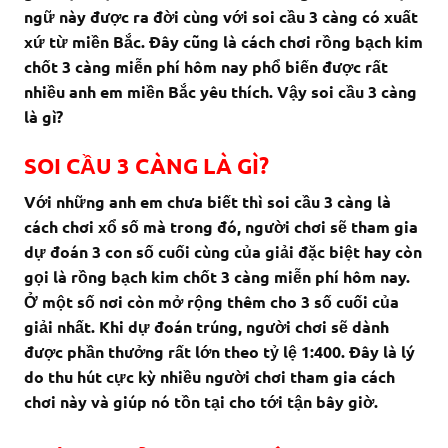
ngữ này được ra đời cùng với soi cầu 3 càng có xuất
xứ từ miền Bắc. Đây cũng là cách chơi rồng bạch kim
chốt 3 càng miễn phí hôm nay phổ biến được rất
nhiều anh em miền Bắc yêu thích. Vậy soi cầu 3 càng
là gì?
SOI CẦU 3 CÀNG LÀ GÌ?
Với những anh em chưa biết thì soi cầu 3 càng là
cách chơi xổ số mà trong đó, người chơi sẽ tham gia
dự đoán 3 con số cuối cùng của giải đặc biệt hay còn
gọi là rồng bạch kim chốt 3 càng miễn phí hôm nay.
Ở một số nơi còn mở rộng thêm cho 3 số cuối của
giải nhất. Khi dự đoán trúng, người chơi sẽ dành
được phần thưởng rất lớn theo tỷ lệ 1:400. Đây là lý
do thu hút cực kỳ nhiều người chơi tham gia cách
chơi này và giúp nó tồn tại cho tới tận bây giờ.