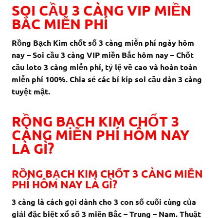
SOI CẦU 3 CÀNG VIP MIỀN
BẮC MIỄN PHÍ
Rồng Bạch Kim chốt số 3 càng miễn phí ngày hôm
nay – Soi cầu 3 càng VIP miền Bắc hôm nay – Chốt
cầu loto 3 càng miễn phí, tỷ lệ về cao và hoàn toàn
miễn phí 100%. Chia sẻ các bí kíp soi cầu dàn 3 càng
tuyệt mật.
RỒNG BẠCH KIM CHỐT 3
CÀNG MIỄN PHÍ HÔM NAY
LÀ GÌ?
RỒNG BẠCH KIM CHỐT 3 CÀNG MIỄN
PHÍ HÔM NAY LÀ GÌ?
3 càng là cách gọi dành cho 3 con số cuối cùng của
giải đặc biệt xổ số 3 miền Bắc – Trung – Nam. Thuật