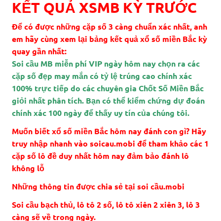
KẾT QUẢ XSMB KỲ TRƯỚC
Để có được những cặp số 3 càng chuẩn xác nhất, anh
em hãy cùng xem lại bảng kết quả xổ số miền Bắc kỳ
quay gần nhất:
Soi cầu MB miễn phí VIP ngày hôm nay chọn ra các
cặp số đẹp may mắn có tỷ lệ trúng cao chính xác
100% trực tiếp do các chuyên gia Chốt Số Miền Bắc
giỏi nhất phân tích. Bạn có thể kiểm chứng dự đoán
chính xác 100 ngày để thấy uy tín của chúng tôi.
Muốn biết xổ số miền Bắc hôm nay đánh con gì? Hãy
truy nhập nhanh vào soicau.mobi để tham khảo các 1
cặp số lô đề duy nhất hôm nay đảm bảo đánh lô
không lỗ
Những thông tin được chia sẻ tại soi cầu.mobi
Soi cầu bạch thủ, lô tô 2 số, lô tô xiên 2 xiên 3, lô 3
càng sẽ về trong ngày.