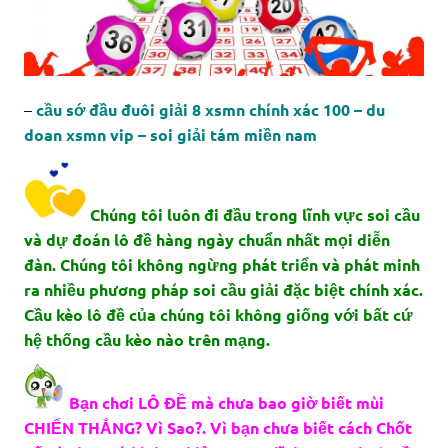
–
cầu sớ đầu đuôi giải 8 xsmn chính xác 100 – du
doan xsmn vip – soi giải tám miền nam
Chúng tôi luôn đi đầu trong lĩnh vực soi cầu
và dự đoán lô đề hàng ngày chuẩn nhất mọi diễn
đàn. Chúng tôi không ngừng phát triển và phát minh
ra nhiều phương pháp soi cầu giải đặc biệt chính xác.
Cầu kèo lô đề của chúng tôi không giống với bất cứ
hệ thống cầu kèo nào trên mạng.
Bạn chơi LÔ ĐỀ mà chưa bao giờ biết mùi
CHIẾN THẮNG? Vì Sao?. Vì bạn chưa biết cách Chốt