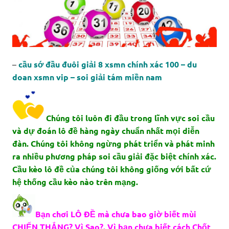
–
cầu sớ đầu đuôi giải 8 xsmn chính xác 100 – du
doan xsmn vip – soi giải tám miền nam
Chúng tôi luôn đi đầu trong lĩnh vực soi cầu
và dự đoán lô đề hàng ngày chuẩn nhất mọi diễn
đàn. Chúng tôi không ngừng phát triển và phát minh
ra nhiều phương pháp soi cầu giải đặc biệt chính xác.
Cầu kèo lô đề của chúng tôi không giống với bất cứ
hệ thống cầu kèo nào trên mạng.
Bạn chơi LÔ ĐỀ mà chưa bao giờ biết mùi
CHIẾN THẮNG? Vì Sao?. Vì bạn chưa biết cách Chốt