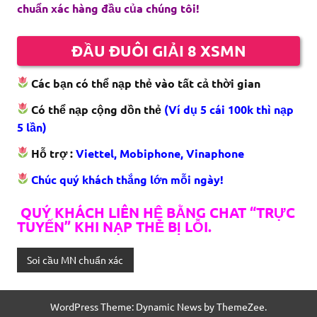
chuẩn xác hàng đầu của chúng tôi!
ĐẦU ĐUÔI GIẢI 8 XSMN
Các bạn có thể nạp thẻ vào tất cả thời gian
Có thể nạp cộng dồn thẻ
(Ví dụ 5 cái 100k thì nạp
5 lần)
Hỗ trợ :
Viettel, Mobiphone, Vinaphone
Chúc quý khách thắng lớn mỗi ngày!
QUÝ KHÁCH LIÊN HỆ BẰNG CHAT “TRỰC
TUYẾN” KHI NẠP THẺ BỊ LỖI.
Soi cầu MN chuẩn xác
WordPress Theme: Dynamic News by ThemeZee.