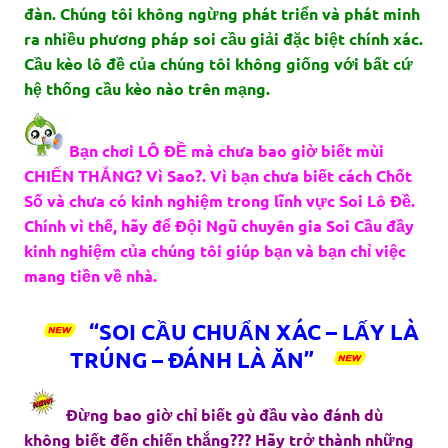
đàn. Chúng tôi không ngừng phát triển và phát minh
ra nhiều phương pháp soi cầu giải đặc biệt chính xác.
Cầu kèo lô đề của chúng tôi không giống với bất cứ
hệ thống cầu kèo nào trên mạng.
Bạn chơi LÔ ĐỀ mà chưa bao giờ biết mùi
CHIẾN THẮNG? Vì Sao?. Vì bạn chưa biết cách Chốt
Số và chưa có kinh nghiệm trong lĩnh vực Soi Lô Đề.
Chính vì thế, hãy để Đội Ngũ chuyên gia Soi Cầu đầy
kinh nghiệm của chúng tôi giúp bạn và bạn chỉ việc
mang tiền về nhà.
“SOI CẦU CHUẨN XÁC – LẤY LÀ
TRÚNG – ĐÁNH LÀ ĂN”
Đừng bao giờ chỉ biết gù đầu vào đánh dù
không biết đến chiến thắng??? Hãy trở thành những