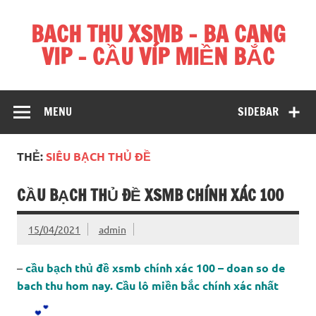
Skip
to
BACH THU XSMB – BA CANG
content
VIP – CẦU VÍP MIỀN BẮC
Hãy để chúng tôi giúp bạn chiến thắng mỗi ngày
MENU
SIDEBAR
THẺ:
SIÊU BẠCH THỦ ĐỀ
CẦU BẠCH THỦ ĐỀ XSMB CHÍNH XÁC 100
15/04/2021
admin
–
cầu bạch thủ đề xsmb chính xác 100 – doan so de
bach thu hom nay. Cầu lô miền bắc chính xác nhất