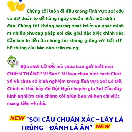
Chúng tôi luôn đi đầu trong lĩnh vực soi cầu
và dự đoán lô đề hàng ngày chuẩn nhất mọi diễn
đàn. Chúng tôi không ngừng phát triển và phát minh
ra nhiều phương pháp soi cầu giải đặc biệt chính xác.
Cầu kèo lô đề của chúng tôi không giống với bất cứ
hệ thống cầu kèo nào trên mạng.
Bạn chơi LÔ ĐỀ mà chưa bao giờ biết mùi
CHIẾN THẮNG? Vì Sao?. Vì bạn chưa biết cách Chốt
Số và chưa có kinh nghiệm trong lĩnh vực Soi Lô Đề.
Chính vì thế, hãy để Đội Ngũ chuyên gia Soi Cầu đầy
kinh nghiệm của chúng tôi giúp bạn và bạn chỉ việc
mang tiền về nhà.
“SOI CẦU CHUẨN XÁC – LẤY LÀ
TRÚNG – ĐÁNH LÀ ĂN”