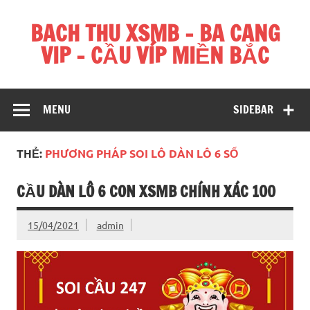
Skip
to
BACH THU XSMB – BA CANG
content
VIP – CẦU VÍP MIỀN BẮC
Hãy để chúng tôi giúp bạn chiến thắng mỗi ngày
MENU
SIDEBAR
THẺ:
PHƯƠNG PHÁP SOI LÔ DÀN LÔ 6 SỐ
CẦU DÀN LÔ 6 CON XSMB CHÍNH XÁC 100
15/04/2021
admin