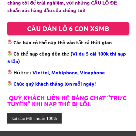
chúng tôi để trải nghiêm, với những CẦU LÔ ĐỀ
chuẩn xác hàng đầu của chúng tôi!
CẦU DÀN LÔ 6 CON XSMB
Các bạn có thể nạp thẻ vào tất cả thời gian
Có thể nạp cộng dồn thẻ
(Ví dụ 5 cái 100k thì nạp
5 lần)
Hỗ trợ :
Viettel, Mobiphone, Vinaphone
Chúc quý khách thắng lớn mỗi ngày!
QUÝ KHÁCH LIÊN HỆ BẰNG CHAT “TRỰC
TUYẾN” KHI NẠP THẺ BỊ LỖI.
Soi cầu MB chuẩn 100%