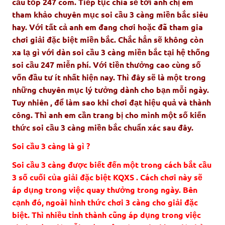
cầu tốp 247 com. Tiếp tục chia sẻ tới anh chị em
tham khảo chuyên mục soi cầu 3 càng miền bắc siêu
hay. Với tất cả anh em đang chơi hoặc đã tham gia
chơi giải đặc biệt miền bắc. Chắc hẳn sẽ không còn
xa lạ gì với dàn soi cầu 3 càng miền bắc tại hệ thống
soi cầu 247 miễn phí. Với tiền thưởng cao cùng số
vốn đầu tư ít nhất hiện nay. Thì đây sẽ là một trong
những chuyên mục lý tưởng dành cho bạn mỗi ngày.
Tuy nhiên , để làm sao khi chơi đạt hiệu quả và thành
công. Thì anh em cần trang bị cho mình một số kiến
thức soi cầu 3 càng miền bắc chuẩn xác sau đây.
Soi cầu 3 càng là gì ?
Soi cầu 3 càng được biết đến một trong cách bắt cầu
3 số cuối của giải đặc biệt KQXS . Cách chơi này sẽ
áp dụng trong việc quay thưởng trong ngày. Bên
cạnh đó, ngoài hình thức chơi 3 càng cho giải đặc
biệt. Thì nhiều tỉnh thành cũng áp dụng trong việc