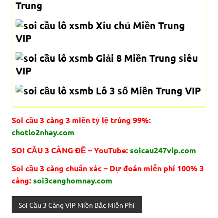
Trung
Xíu chủ Miền Trung
VIP
Giải 8 Miền Trung siêu
VIP
Lô 3 số Miền Trung VIP
Soi cầu 3 càng 3 miền tỷ lệ trúng 99%:
chotlo2nhay.com
SOI CẦU 3 CÀNG ĐỀ – YouTube:
soicau247vip.com
Soi cầu 3 càng chuẩn xác – Dự đoán miễn phí 100% 3
càng:
soi3canghomnay.com
Soi Cầu 3 Càng VIP Miền Bắc Miễn Phí