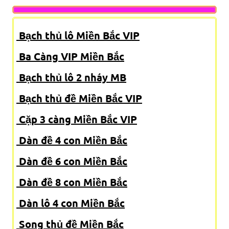
Bạch thủ lô Miền Bắc VIP
Ba Càng VIP Miền Bắc
Bạch thủ lô 2 nháy MB
Bạch thủ đề Miền Bắc
VIP
Cặp 3 càng Miền Bắc VIP
Dàn đề 4 con Miền Bắc
Dàn đề 6 con Miền Bắc
Dàn đề 8 con Miền Bắc
Dàn lô 4 con Miền Bắc
Song thủ đề Miền Bắc