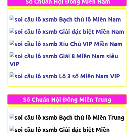
Số Chuẩn Hội Đồng Miền Nam
Bạch thủ lô Miền Nam
Giải đặc biệt Miền Nam
Xíu Chủ VIP Miền Nam
Giải 8 Miền Nam siêu
VIP
Lô 3 số Miền Nam VIP
Số Chuẩn Hội Đồng Miền Trung
Bạch thủ lô Miền Trung
Giải đặc biệt Miền