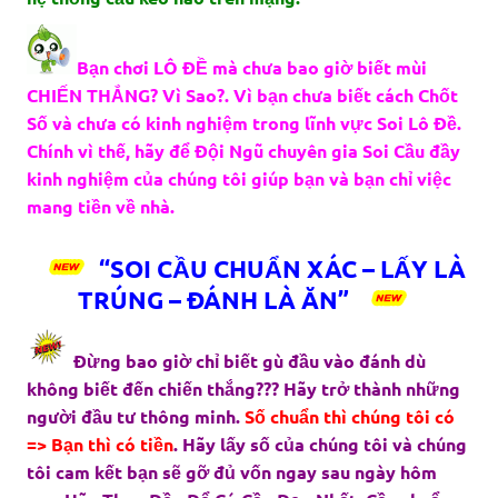
Bạn chơi LÔ ĐỀ mà chưa bao giờ biết mùi
CHIẾN THẮNG? Vì Sao?. Vì bạn chưa biết cách Chốt
Số và chưa có kinh nghiệm trong lĩnh vực Soi Lô Đề.
Chính vì thế, hãy để Đội Ngũ chuyên gia Soi Cầu đầy
kinh nghiệm của chúng tôi giúp bạn và bạn chỉ việc
mang tiền về nhà.
“SOI CẦU CHUẨN XÁC – LẤY LÀ
TRÚNG – ĐÁNH LÀ ĂN”
Đừng bao giờ chỉ biết gù đầu vào đánh dù
không biết đến chiến thắng??? Hãy trở thành những
người đầu tư thông minh.
Số chuẩn thì chúng tôi có
=> Bạn thì có tiền
. Hãy lấy số của chúng tôi và chúng
tôi cam kết bạn sẽ gỡ đủ vốn ngay sau ngày hôm