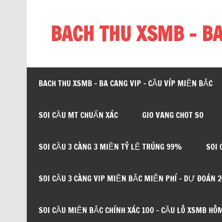
Skip
to
content
BACH THU XSMB – BA
Hãy để chúng tôi giúp bạn chiến thắng mỗi ngày
BACH THU XSMB – BA CANG VIP – CẦU VÍP MIỀN BẮC
SOI CẦU MT CHUẨN XÁC
GIO VANG CHOT SO
SOI CẦU 3 CÀNG 3 MIỀN TỶ LỆ TRÚNG 99%
SOI
SOI CẦU 3 CÀNG VIP MIỀN BẮC MIỄN PHÍ – DỰ ĐOÁN 2
SOI CẦU MIỀN BẮC CHÍNH XÁC 100 – CẦU LÔ XSMB HÔ