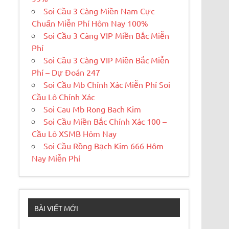
Soi Cầu 3 Càng Miền Nam Cực
Chuẩn Miễn Phí Hôm Nay 100%
Soi Cầu 3 Càng VIP Miền Bắc Miễn
Phí
Soi Cầu 3 Càng VIP Miền Bắc Miễn
Phí – Dự Đoán 247
Soi Cầu Mb Chính Xác Miễn Phí Soi
Cầu Lô Chính Xác
Soi Cau Mb Rong Bach Kim
Soi Cầu Miền Bắc Chính Xác 100 –
Cầu Lô XSMB Hôm Nay
Soi Cầu Rồng Bạch Kim 666 Hôm
Nay Miễn Phí
BÀI VIẾT MỚI