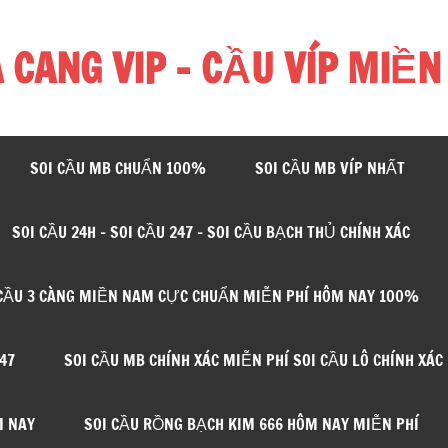
 CANG VIP – CẦU VÍP MIỀN
SOI CẦU MB CHUẨN 100%
SOI CẦU MB VÍP NHẤT
SOI CẦU 24H – SOI CẦU 247 – SOI CẦU BẠCH THỦ CHÍNH XÁC
 CẦU 3 CÀNG MIỀN NAM CỰC CHUẨN MIỄN PHÍ HÔM NAY 100%
47
SOI CẦU MB CHÍNH XÁC MIỄN PHÍ SOI CẦU LÔ CHÍNH XÁC
M NAY
SOI CẦU RỒNG BẠCH KIM 666 HÔM NAY MIỄN PHÍ