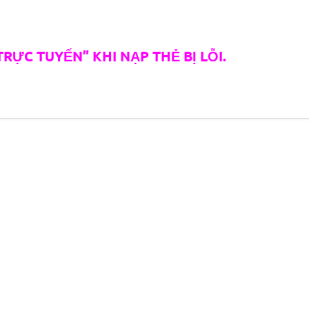
RỰC TUYẾN” KHI NẠP THẺ BỊ LỖI.