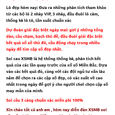
Lô đẹp hôm nay: Đưa ra những phân tích tham khảo
từ các bộ lô 2 nháy VIP, 3 nháy, đầu đuôi lô câm,
thống kê lô tô, tần suất chuẩn xác
Dự đoán giải đặc biệt ngày mai: gợi ý những tổng
dàn, cầu chạm, bạch thủ đề, đầu đuôi giải đặc biệt
kết quả xổ số thủ đô, cầu động chạy trong nhiều
ngày để tìm cặp số đẹp nhất.
Soi cau XSMB là hệ thống thống kê, phân tích kết
quả của các lần quay trước của xổ số Miền Bắc. Dựa
vào các kết quả đó, cùng với các đội ngũ tư vấn lâu
năm để chọn ra các cặp số đẹp, có xác suất về cao
nhất trong ngày để gợi ý cho người chơi chọn cặp số
may mắn của mình.
Soi cầu 3 càng chuẩn xác miễn phí 100%
Xin chào tất cả anh em , hôm nay diễn đàn XSMB soi