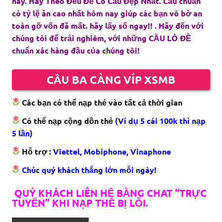
nay. Hãy Theo Đều Để Có Cầu Đẹp Nhất. Cầu chuẩn
có tỷ lệ ăn cao nhất hôm nay giúp các bạn vô bờ an
toàn gỡ vốn đã mất. hãy lấy số ngay!! . Hãy đến với
chúng tôi để trải nghiêm, với những CẦU LÔ ĐỀ
chuẩn xác hàng đầu của chúng tôi!
CẦU BA CÀNG VÍP XSMB
Các bạn có thể nạp thẻ vào tất cả thời gian
Có thể nạp cộng dồn thẻ
(Ví dụ 5 cái 100k thì nạp
5 lần)
Hỗ trợ :
Viettel, Mobiphone, Vinaphone
Chúc quý khách thắng lớn mỗi ngày!
QUÝ KHÁCH LIÊN HỆ BẰNG CHAT “TRỰC
TUYẾN” KHI NẠP THẺ BỊ LỖI.