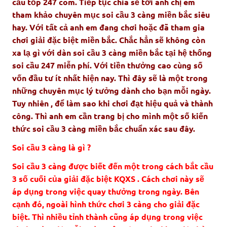
cầu tốp 247 com. Tiếp tục chia sẻ tới anh chị em
tham khảo chuyên mục soi cầu 3 càng miền bắc siêu
hay. Với tất cả anh em đang chơi hoặc đã tham gia
chơi giải đặc biệt miền bắc. Chắc hẳn sẽ không còn
xa lạ gì với dàn soi cầu 3 càng miền bắc tại hệ thống
soi cầu 247 miễn phí. Với tiền thưởng cao cùng số
vốn đầu tư ít nhất hiện nay. Thì đây sẽ là một trong
những chuyên mục lý tưởng dành cho bạn mỗi ngày.
Tuy nhiên , để làm sao khi chơi đạt hiệu quả và thành
công. Thì anh em cần trang bị cho mình một số kiến
thức soi cầu 3 càng miền bắc chuẩn xác sau đây.
Soi cầu 3 càng là gì ?
Soi cầu 3 càng được biết đến một trong cách bắt cầu
3 số cuối của giải đặc biệt KQXS . Cách chơi này sẽ
áp dụng trong việc quay thưởng trong ngày. Bên
cạnh đó, ngoài hình thức chơi 3 càng cho giải đặc
biệt. Thì nhiều tỉnh thành cũng áp dụng trong việc