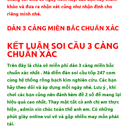
khảo và đưa ra nhận xét cũng như nhận định cho
riêng mình nhé.
DÀN 3 CÀNG MIỀN BẮC CHUẨN XÁC
KẾT LUẬN SOI CẦU 3 CÀNG
CHUẨN XÁC
Trên đây là chia sẻ miễn phí dàn 3 càng miền bắc
chuẩn xác nhất . Mà diễn đàn soi cầu tốp 247 com
cùng hệ thống rồng bạch kim nghiên cứu. Các bạn
hãy theo dõi và áp dụng mỗi ngày nhé. Lưu ý , khi
chơi các bạn cũng nên đánh kèm đề 2 số để mang lại
hiệu quả cao nhất. Thay mặt tất cả anh chị em thực
hiện , admin xin chúc toàn thể anh em. Có những
phút giây online vui vẻ và gặp nhiều may mắn phát
tài.