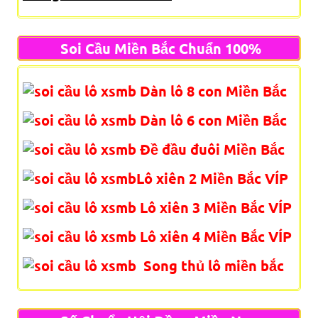
Soi Cầu Miền Bắc Chuẩn 100%
Dàn lô 8 con Miền Bắc
Dàn lô 6 con Miền Bắc
Đề đầu đuôi Miền Bắc
Lô xiên 2 Miền Bắc VÍP
Lô xiên 3 Miền Bắc VÍP
Lô xiên 4 Miền Bắc VÍP
Song thủ lô miền bắc