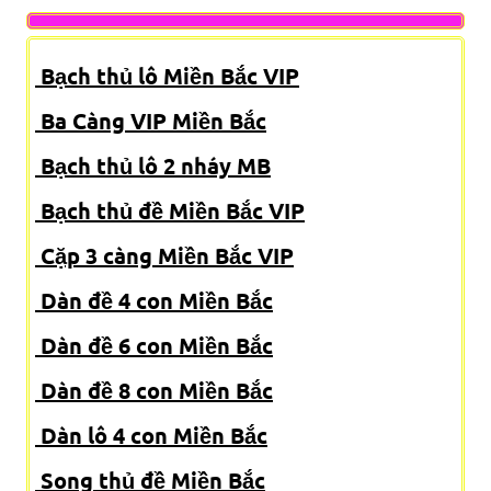
Bạch thủ lô Miền Bắc VIP
Ba Càng VIP Miền Bắc
Bạch thủ lô 2 nháy MB
Bạch thủ đề Miền Bắc
VIP
Cặp 3 càng Miền Bắc VIP
Dàn đề 4 con Miền Bắc
Dàn đề 6 con Miền Bắc
Dàn đề 8 con Miền Bắc
Dàn lô 4 con Miền Bắc
Song thủ đề Miền Bắc