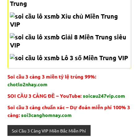
Trung
Xíu chủ Miền Trung
VIP
Giải 8 Miền Trung siêu
VIP
Lô 3 số Miền Trung VIP
Soi cầu 3 càng 3 miền tỷ lệ trúng 99%:
chotlo2nhay.com
SOI CẦU 3 CÀNG ĐỀ – YouTube:
soicau247vip.com
Soi cầu 3 càng chuẩn xác – Dự đoán miễn phí 100% 3
càng:
soi3canghomnay.com
Soi Cầu 3 Càng VIP Miền Bắc Miễn Phí