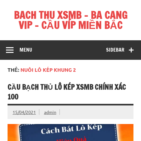
Skip
to
BACH THU XSMB – BA CANG
content
VIP – CẦU VÍP MIỀN BẮC
Hãy để chúng tôi giúp bạn chiến thắng mỗi ngày
MENU
SIDEBAR
THẺ:
NUÔI LÔ KÉP KHUNG 2
CẦU BẠCH THỦ LÔ KÉP XSMB CHÍNH XÁC
100
15/04/2021
admin