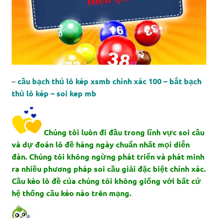
–
cầu bạch thủ lô kép xsmb chính xác 100 – bắt bạch
thủ lô kép – soi kep mb
Chúng tôi luôn đi đầu trong lĩnh vực soi cầu
và dự đoán lô đề hàng ngày chuẩn nhất mọi diễn
đàn. Chúng tôi không ngừng phát triển và phát minh
ra nhiều phương pháp soi cầu giải đặc biệt chính xác.
Cầu kèo lô đề của chúng tôi không giống với bất cứ
hệ thống cầu kèo nào trên mạng.