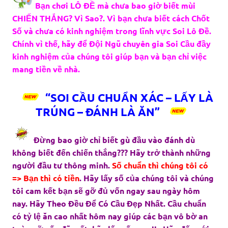
Bạn chơi LÔ ĐỀ mà chưa bao giờ biết mùi
CHIẾN THẮNG? Vì Sao?. Vì bạn chưa biết cách Chốt
Số và chưa có kinh nghiệm trong lĩnh vực Soi Lô Đề.
Chính vì thế, hãy để Đội Ngũ chuyên gia Soi Cầu đầy
kinh nghiệm của chúng tôi giúp bạn và bạn chỉ việc
mang tiền về nhà.
“SOI CẦU CHUẨN XÁC – LẤY LÀ
TRÚNG – ĐÁNH LÀ ĂN”
Đừng bao giờ chỉ biết gù đầu vào đánh dù
không biết đến chiến thắng??? Hãy trở thành những
người đầu tư thông minh.
Số chuẩn thì chúng tôi có
=> Bạn thì có tiền
. Hãy lấy số của chúng tôi và chúng
tôi cam kết bạn sẽ gỡ đủ vốn ngay sau ngày hôm
nay. Hãy Theo Đều Để Có Cầu Đẹp Nhất. Cầu chuẩn
có tỷ lệ ăn cao nhất hôm nay giúp các bạn vô bờ an