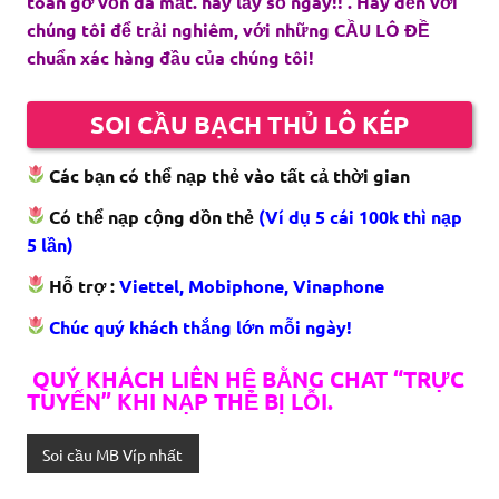
toàn gỡ vốn đã mất. hãy lấy số ngay!! . Hãy đến với
chúng tôi để trải nghiêm, với những CẦU LÔ ĐỀ
chuẩn xác hàng đầu của chúng tôi!
SOI CẦU BẠCH THỦ LÔ KÉP
Các bạn có thể nạp thẻ vào tất cả thời gian
Có thể nạp cộng dồn thẻ
(Ví dụ 5 cái 100k thì nạp
5 lần)
Hỗ trợ :
Viettel, Mobiphone, Vinaphone
Chúc quý khách thắng lớn mỗi ngày!
QUÝ KHÁCH LIÊN HỆ BẰNG CHAT “TRỰC
TUYẾN” KHI NẠP THẺ BỊ LỖI.
Soi cầu MB Víp nhất